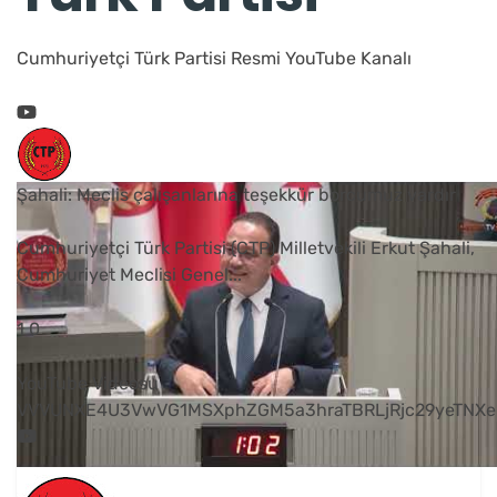
Cumhuriyetçi Türk Partisi Resmi YouTube Kanalı
Şahali: Meclis çalışanlarına teşekkür borcumuz vardır
Cumhuriyetçi Türk Partisi (CTP) Milletvekili Erkut Şahali,
Cumhuriyet Meclisi Genel
...
1
0
YouTube Videosu
VVVUNXE4U3VwVG1MSXphZGM5a3hraTBRLjRjc29yeTNXe