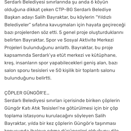
Serdarlı Belediyesi sınırlarında şu anda 6 köyün
olduğuna dikkat çeken CTP-BG Serdarlı Belediye
Başkan adayı Salih Bayraktar, bu köylerin “Yıldızlı
Belediyeler” sıfatına kavuşmaları için hayata geçireceği
bazı projelerden söz etti. 5 genel proje oluşturduklarını
belirten Bayraktar, Spor ve Sosyal Aktivite Merkezi
Projeleri bulunduğunu anlattı. Bayraktar, bu proje
kapsamında Serdarlı’ya etüt merkezi ve kütüphane,
kreş, insanların spor yapabilecekleri geniş alan, bazı
salon sporu tesisleri ve 50 kişilik bir toplantı salonu
bulunduğunu belirtti.
ÇÖPLER GÜNGÖR’E…
Serdarlı Belediyesi sınırları içerisinde biriken çöplerin
Güngör Katı Atık Tesisleri’ne götürülmesi için bir çöp
toplama istasyonu kurulacağını söyleyen Salih
Bayraktar, yılda bir kez çöplerin Güngör’e taşınması
konusunda ihaleye çıkma düşünceleri olduğunu dile