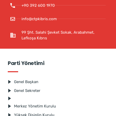
+90 392 600 1970
info@ctpkibris.com
99 Şht. Salahi Şevket Sokak, Arabahmet,
Lefkoşa Kıbrıs
Parti Yönetimi
Genel Başkan
Genel Sekreter
Merkez Yönetim Kurulu
Yüksek Disiplin Kurulu