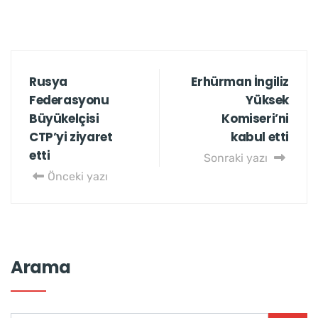
Rusya
Erhürman İngiliz
Federasyonu
Yüksek
Büyükelçisi
Komiseri’ni
CTP’yi ziyaret
kabul etti
etti
Sonraki yazı
Önceki yazı
Arama