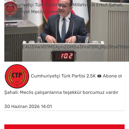
Cumhuriyetçi Türk Partisi (CTP) Milletvekili Erkut Şahali,
Cumhuriyet Meclisi Genel
...
1
0
YouTube Videosu
VVVUNXE4U3VwVG1MSXphZGM5a3hraTBRLjRjc29yeTNXe
Cumhuriyetçi Türk Partisi
2.5K
Abone ol
Şahali: Meclis çalışanlarına teşekkür borcumuz vardır
30 Haziran 2026 14:01