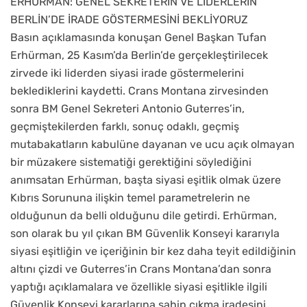
ERHÜRMAN: GENEL SEKRETERİN VE LİDERLERİN
BERLİN’DE İRADE GÖSTERMESİNİ BEKLİYORUZ
Basın açıklamasında konuşan Genel Başkan Tufan
Erhürman, 25 Kasım’da Berlin’de gerçekleştirilecek
zirvede iki liderden siyasi irade göstermelerini
beklediklerini kaydetti. Crans Montana zirvesinden
sonra BM Genel Sekreteri Antonio Guterres’in,
geçmiştekilerden farklı, sonuç odaklı, geçmiş
mutabakatların kabulüne dayanan ve ucu açık olmayan
bir müzakere sistematiği gerektiğini söylediğini
anımsatan Erhürman, başta siyasi eşitlik olmak üzere
Kıbrıs Sorununa ilişkin temel parametrelerin ne
olduğunun da belli olduğunu dile getirdi. Erhürman,
son olarak bu yıl çıkan BM Güvenlik Konseyi kararıyla
siyasi eşitliğin ve içeriğinin bir kez daha teyit edildiğinin
altını çizdi ve Guterres’in Crans Montana’dan sonra
yaptığı açıklamalara ve özellikle siyasi eşitlikle ilgili
Güvenlik Konseyi kararlarına sahip çıkma iradesini