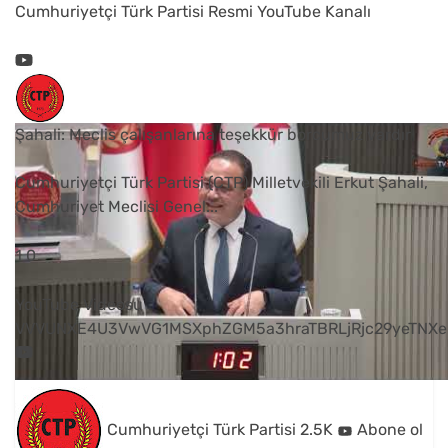
Cumhuriyetçi Türk Partisi Resmi YouTube Kanalı
Şahali: Meclis çalışanlarına teşekkür borcumuz vardır
Cumhuriyetçi Türk Partisi (CTP) Milletvekili Erkut Şahali,
Cumhuriyet Meclisi Genel
...
1
0
YouTube Videosu
VVVUNXE4U3VwVG1MSXphZGM5a3hraTBRLjRjc29yeTNXe
Cumhuriyetçi Türk Partisi
2.5K
Abone ol