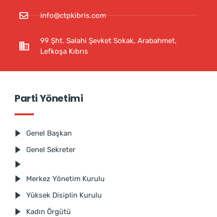
info@ctpkibris.com
99 Şht. Salahi Şevket Sokak, Arabahmet,
Lefkoşa Kıbrıs
Parti Yönetimi
Genel Başkan
Genel Sekreter
Merkez Yönetim Kurulu
Yüksek Disiplin Kurulu
Kadın Örgütü