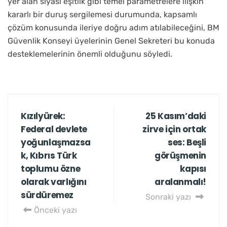
yer alan siyasi eşitlik gibi temel parametrelere ilişkin
kararlı bir duruş sergilemesi durumunda, kapsamlı
çözüm konusunda ileriye doğru adım atılabileceğini, BM
Güvenlik Konseyi üyelerinin Genel Sekreteri bu konuda
desteklemelerinin önemli olduğunu söyledi.
Kızılyürek:
25 Kasım’daki
Federal devlete
zirve için ortak
yoğunlaşmazsa
ses: Beşli
k, Kıbrıs Türk
görüşmenin
toplumu özne
kapısı
olarak varlığını
aralanmalı!
sürdüremez
Sonraki yazı
Önceki yazı