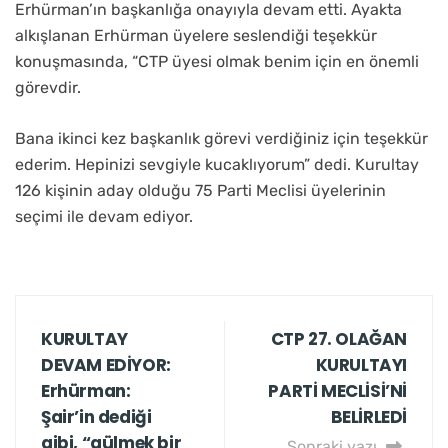
Erhürman’ın başkanlığa onayıyla devam etti. Ayakta
alkışlanan Erhürman üyelere seslendiği teşekkür
konuşmasında, “CTP üyesi olmak benim için en önemli
görevdir.
Bana ikinci kez başkanlık görevi verdiğiniz için teşekkür
ederim. Hepinizi sevgiyle kucaklıyorum” dedi. Kurultay
126 kişinin aday olduğu 75 Parti Meclisi üyelerinin
seçimi ile devam ediyor.
KURULTAY
CTP 27. OLAĞAN
DEVAM EDİYOR:
KURULTAYI
Erhürman:
PARTİ MECLİSİ’Nİ
Şair’in dediği
BELİRLEDİ
gibi, “gülmek bir
Sonraki yazı