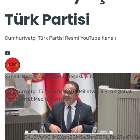
Türk Partisi
Cumhuriyetçi Türk Partisi Resmi YouTube Kanalı
Şahali: Meclis çalışanlarına teşekkür borcumuz vardır
Cumhuriyetçi Türk Partisi (CTP) Milletvekili Erkut Şahali,
Cumhuriyet Meclisi Genel
...
1
0
YouTube Videosu
VVVUNXE4U3VwVG1MSXphZGM5a3hraTBRLjRjc29yeTNXe