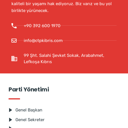
kaliteli bir yaşamı hak ediyoruz. Biz varız ve bu yol
birlikte yürünecek.
+90 392 600 1970
info@ctpkibris.com
99 Şht. Salahi Şevket Sokak, Arabahmet,
Lefkoşa Kıbrıs
Parti Yönetimi
Genel Başkan
Genel Sekreter