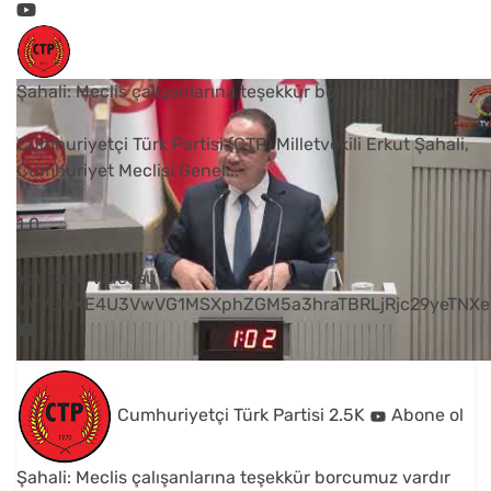
Şahali: Meclis çalışanlarına teşekkür borcumuz vardır
Cumhuriyetçi Türk Partisi (CTP) Milletvekili Erkut Şahali,
Cumhuriyet Meclisi Genel
...
1
0
YouTube Videosu
VVVUNXE4U3VwVG1MSXphZGM5a3hraTBRLjRjc29yeTNXe
Cumhuriyetçi Türk Partisi
2.5K
Abone ol
Şahali: Meclis çalışanlarına teşekkür borcumuz vardır