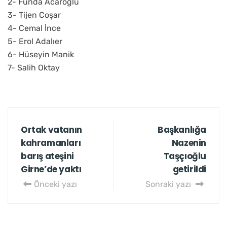
2- Funda Acaroğlu
3- Tijen Coşar
4- Cemal İnce
5- Erol Adalıer
6- Hüseyin Manik
7- Salih Oktay
Ortak vatanın
Başkanlığa
kahramanları
Nazenin
barış ateşini
Taşçıoğlu
Girne’de yaktı
getirildi
Önceki yazı
Sonraki yazı