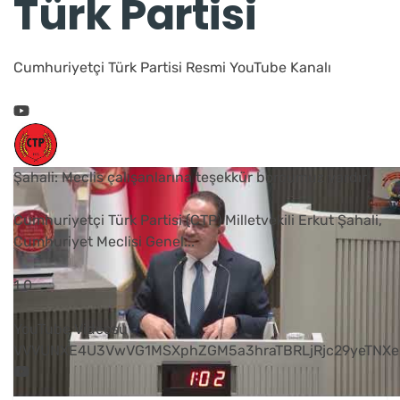
Türk Partisi
Cumhuriyetçi Türk Partisi Resmi YouTube Kanalı
Şahali: Meclis çalışanlarına teşekkür borcumuz vardır
Cumhuriyetçi Türk Partisi (CTP) Milletvekili Erkut Şahali,
Cumhuriyet Meclisi Genel
...
1
0
YouTube Videosu
VVVUNXE4U3VwVG1MSXphZGM5a3hraTBRLjRjc29yeTNXe