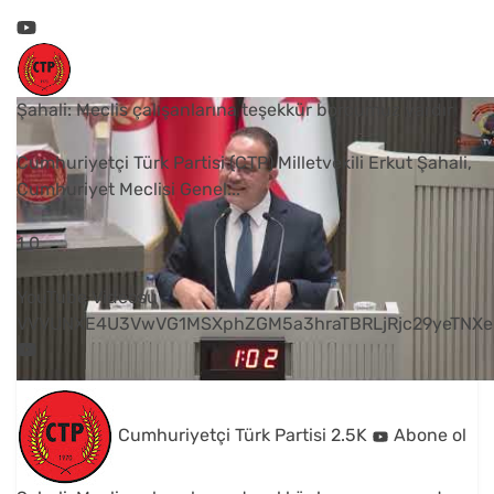
Şahali: Meclis çalışanlarına teşekkür borcumuz vardır
Cumhuriyetçi Türk Partisi (CTP) Milletvekili Erkut Şahali,
Cumhuriyet Meclisi Genel
...
1
0
YouTube Videosu
VVVUNXE4U3VwVG1MSXphZGM5a3hraTBRLjRjc29yeTNXe
Cumhuriyetçi Türk Partisi
2.5K
Abone ol