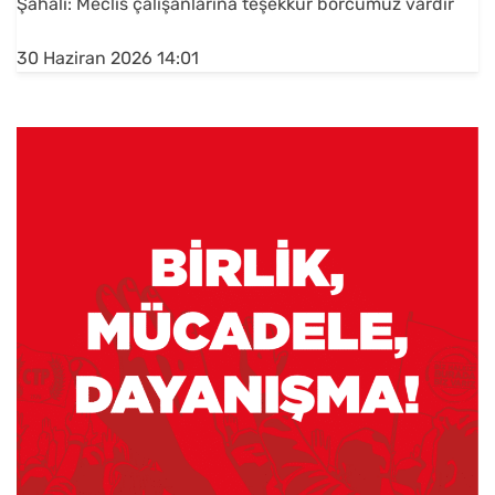
Şahali: Meclis çalışanlarına teşekkür borcumuz vardır
30 Haziran 2026 14:01