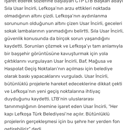
işaret ederek sözlerine başlayan CTP LTB Başkan adayı
Sıla Usar İncirli, Lefkoşa’nın arzu ettikleri noktada
olmadığının altını çizdi. Lefkoşa’nın aydınlanma
sorununun olduğunun altını çizen Usar İncirli, geceleri
sokak lambalarının yanmadığını belirtti. Sıla Usar İncirli,
güvenlik konusunda da birçok sorun yaşandığını
kaydetti. Sorunları çözmek ve Lefkoşa’yı tam anlamıyla
bir başşehir görüntüsüne kavuşturmak için yola
çıktıklarını vurgulayan Usar İncirli, Baf, Mağusa ve
Haspolat Geçiş Noktaları’nın açılması için belediye
olarak baskı yapacaklarını vurguladı. Usar İncirli,
bütünlüklü projelerle hareket edeceklerine dikkat çekti
ve Lefkoşa’nın yeni geçiş noktalarına ihtiyaç
duyduğunu kaydetti. LTB’nin uluslararası
tanınmışlığının önemine işaret eden Usar İncirli, “Her
kapı Lefkoşa Türk Belediyesi’ne açılır. Bütünlüklü
projelerin gerçekleşmesi için bu şehre her yerden fon
getirebiliriz” dedi.