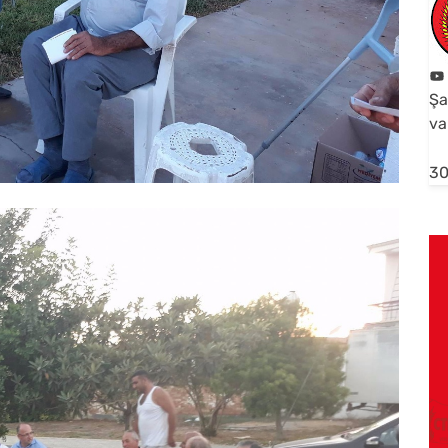
Şa
va
30