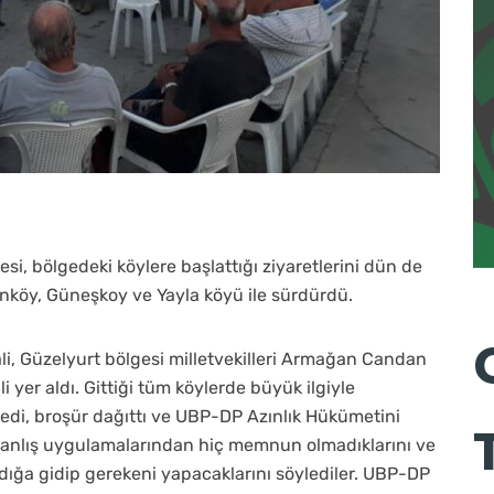
esi, bölgedeki köylere başlattığı ziyaretlerini dün de
ınköy, Güneşkoy ve Yayla köyü ile sürdürdü.
li, Güzelyurt bölgesi milletvekilleri Armağan Candan
i yer aldı. Gittiği tüm köylerde büyük ilgiyle
nledi, broşür dağıttı ve UBP-DP Azınlık Hükümetini
n yanlış uygulamalarından hiç memnun olmadıklarını ve
dığa gidip gerekeni yapacaklarını söylediler. UBP-DP