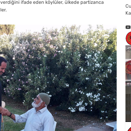
 verdiğini ifade eden köylüler, ülkede partizanca
Cu
ler.
Ka
Şa
Cu
Cu
1
Yo
V