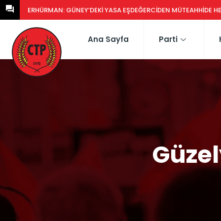
CTP HEYETI, TRAFIK EĞITIM PARKI’NI YERINDE INCELEDI
Ana Sayfa
Parti
Güzel