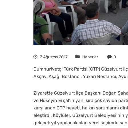
3 Ağustos 2017
Haberler
0
Cumhuriyetçi Türk Partisi (CTP) Güzelyurt İlç
Akçay, Aşağı Bostancı, Yukarı Bostancı, Ayd
Ziyarette Güzelyurt İlçe Başkanı Doğan Şaha
ve Hüseyin Erçal’ın yanı sıra çok sayıda partil
karşılanan CTP heyeti, halkın sorunlarını di
eleştirdi. Köylüler, Güzelyurt Belediyesi’ni
gelecek yıl yapılacak olan yerel seçimde san