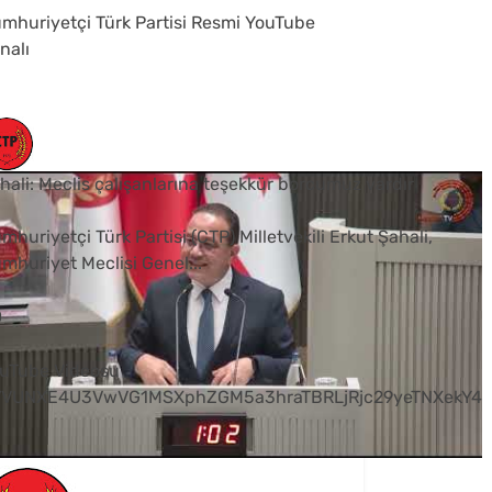
mhuriyetçi Türk Partisi Resmi YouTube
nalı
hali: Meclis çalışanlarına teşekkür borcumuz vardır
mhuriyetçi Türk Partisi (CTP) Milletvekili Erkut Şahali,
mhuriyet Meclisi Genel
...
0
uTube Videosu
VVUNXE4U3VwVG1MSXphZGM5a3hraTBRLjRjc29yeTNXekY4