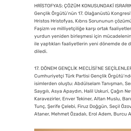
HRİSTOFYAS: ÇÖZÜM KONUSUNDAKİ ISRARI
Gençlik Örgütü’nün 17. Olağanüstü Kongresi
Hristos Hristofyas, Kıbrıs Sorununun çözümü
Faşizm ve milliyetçiliğe karşı ortak faaliyetl
yurdun yeniden birleşmesi için mücadelenin
ile yaptıkları faaliyetlerin yeni dönemde de 
diledi.
17. DÖNEM GENÇLİK MECLİSİ’NE SEÇİLENLE
Cumhuriyetçi Türk Partisi Gençlik Örgütü’nd
isimlerden oluştu: Abdülselam Tanışman, Sen
Saygılı, Asya Apaydın, Halil Uskuri, Çağın 
Karavezirler, Enver Tekiner, Altan Muslu, Ba
Tunç, Şerife Çelebi, Firuz Doğgün, Seçil Öz
Ataner, Mehmet Özadalı, Erol Adem, Burcu Ar