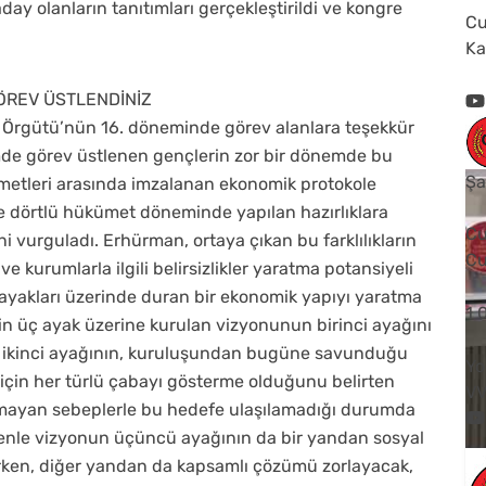
ay olanların tanıtımları gerçekleştirildi ve kongre
Cu
Ka
ÖREV ÜSTLENDİNİZ
 Örgütü’nün 16. döneminde görev alanlara teşekkür
de görev üstlenen gençlerin zor bir dönemde bu
Şa
kümetleri arasında imzalanan ekonomik protokole
 dörtlü hükümet döneminde yapılan hazırlıklara
Cu
ni vurguladı. Erhürman, ortaya çıkan bu farklılıkların
Cu
 kurumlarla ilgili belirsizlikler yaratma potansiyeli
i ayakları üzerinde duran bir ekonomik yapıyı yaratma
1
 üç ayak üzerine kurulan vizyonunun birinci ayağını
 ikinci ayağının, kuruluşundan bugüne savunduğu
Yo
 için her türlü çabayı gösterme olduğunu belirten
V
nmayan sebeplerle bu hedefe ulaşılamadığı durumda
denle vizyonun üçüncü ayağının da bir yandan sosyal
rken, diğer yandan da kapsamlı çözümü zorlayacak,