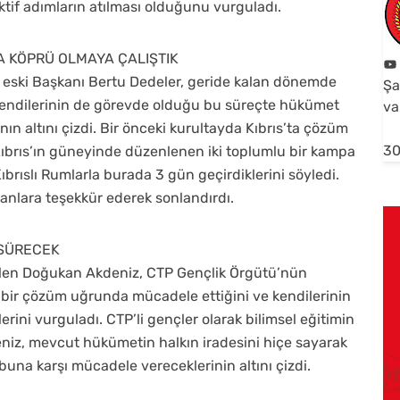
tif adımların atılması olduğunu vurguladı.
 KÖPRÜ OLMAYA ÇALIŞTIK
eski Başkanı Bertu Dedeler, geride kalan dönemde
Şa
endilerinin de görevde olduğu bu süreçte hükümet
va
nın altını çizdi. Bir önceki kurultayda Kıbrıs’ta çözüm
30
Kıbrıs’ın güneyinde düzenlenen iki toplumlu bir kampa
e Kıbrıslı Rumlarla burada 3 gün geçirdiklerini söyledi.
nlara teşekkür ederek sonlandırdı.
 SÜRECEK
ilen Doğukan Akdeniz, CTP Gençlik Örgütü’nün
 bir çözüm uğrunda mücadele ettiğini ve kendilerinin
ni vurguladı. CTP’li gençler olarak bilimsel eğitimin
iz, mevcut hükümetin halkın iradesini hiçe sayarak
e buna karşı mücadele vereceklerinin altını çizdi.