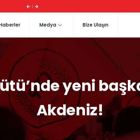
ESI ...
CTP HEYETI, TRAFIK EĞITIM PARKI’NI YERINDE INCELE
Haberler
Medya
Bize Ulaşın
gütü’nde yeni baş
Akdeniz!