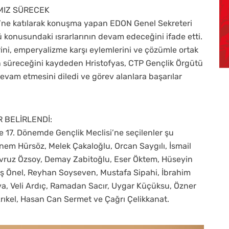
MIZ SÜRECEK
’ne katılarak konuşma yapan EDON Genel Sekreteri
 konusundaki ısrarlarının devam edeceğini ifade etti.
erini, emperyalizme karşı eylemlerini ve çözümle ortak
 süreceğini kaydeden Hristofyas, CTP Gençlik Örgütü
devam etmesini diledi ve görev alanlara başarılar
R BELİRLENDİ:
e 17. Dönemde Gençlik Meclisi’ne seçilenler şu
em Hürsöz, Melek Çakaloğlu, Orcan Saygılı, İsmail
Nevruz Özsoy, Demay Zabitoğlu, Eser Öktem, Hüseyin
rış Önel, Reyhan Soyseven, Mustafa Sipahi, İbrahim
ova, Veli Ardıç, Ramadan Sacır, Uygar Küçüksu, Özner
ıkel, Hasan Can Sermet ve Çağrı Çelikkanat.