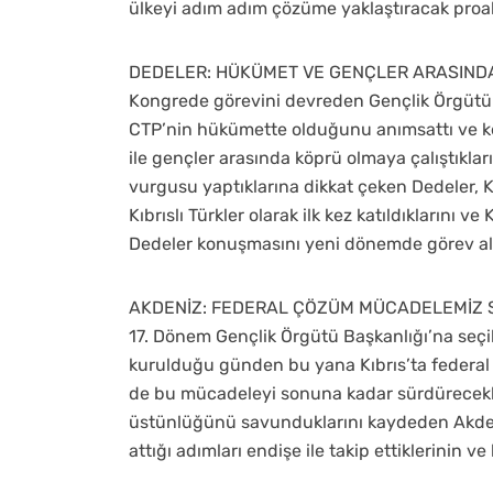
ülkeyi adım adım çözüme yaklaştıracak proak
DEDELER: HÜKÜMET VE GENÇLER ARASINDA
Kongrede görevini devreden Gençlik Örgütü 
CTP’nin hükümette olduğunu anımsattı ve k
ile gençler arasında köprü olmaya çalıştıkları
vurgusu yaptıklarına dikkat çeken Dedeler, 
Kıbrıslı Türkler olarak ilk kez katıldıklarını v
Dedeler konuşmasını yeni dönemde görev ala
AKDENİZ: FEDERAL ÇÖZÜM MÜCADELEMİZ
17. Dönem Gençlik Örgütü Başkanlığı’na seç
kurulduğu günden bu yana Kıbrıs’ta federal
de bu mücadeleyi sonuna kadar sürdürecekleri
üstünlüğünü savunduklarını kaydeden Akden
attığı adımları endişe ile takip ettiklerinin v