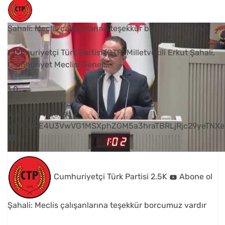
Şahali: Meclis çalışanlarına teşekkür borcumuz vardır
Cumhuriyetçi Türk Partisi (CTP) Milletvekili Erkut Şahali,
Cumhuriyet Meclisi Genel
...
1
0
YouTube Videosu
VVVUNXE4U3VwVG1MSXphZGM5a3hraTBRLjRjc29yeTNXe
Cumhuriyetçi Türk Partisi
2.5K
Abone ol
Şahali: Meclis çalışanlarına teşekkür borcumuz vardır