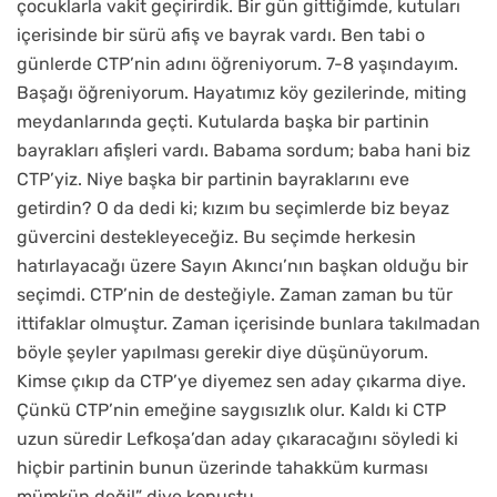
çocuklarla vakit geçirirdik. Bir gün gittiğimde, kutuları
içerisinde bir sürü afiş ve bayrak vardı. Ben tabi o
günlerde CTP’nin adını öğreniyorum. 7-8 yaşındayım.
Başağı öğreniyorum. Hayatımız köy gezilerinde, miting
meydanlarında geçti. Kutularda başka bir partinin
bayrakları afişleri vardı. Babama sordum; baba hani biz
CTP’yiz. Niye başka bir partinin bayraklarını eve
getirdin? O da dedi ki; kızım bu seçimlerde biz beyaz
güvercini destekleyeceğiz. Bu seçimde herkesin
hatırlayacağı üzere Sayın Akıncı’nın başkan olduğu bir
seçimdi. CTP’nin de desteğiyle. Zaman zaman bu tür
ittifaklar olmuştur. Zaman içerisinde bunlara takılmadan
böyle şeyler yapılması gerekir diye düşünüyorum.
Kimse çıkıp da CTP’ye diyemez sen aday çıkarma diye.
Çünkü CTP’nin emeğine saygısızlık olur. Kaldı ki CTP
uzun süredir Lefkoşa’dan aday çıkaracağını söyledi ki
hiçbir partinin bunun üzerinde tahakküm kurması
mümkün değil” diye konuştu.