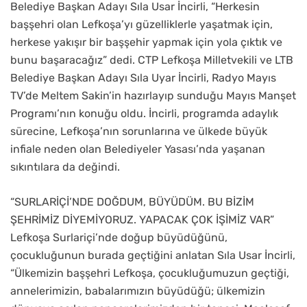
Belediye Başkan Adayı Sıla Usar İncirli, “Herkesin
başşehri olan Lefkoşa’yı güzelliklerle yaşatmak için,
herkese yakışır bir başşehir yapmak için yola çıktık ve
bunu başaracağız” dedi. CTP Lefkoşa Milletvekili ve LTB
Belediye Başkan Adayı Sıla Uyar İncirli, Radyo Mayıs
TV’de Meltem Sakin’in hazırlayıp sunduğu Mayıs Manşet
Programı’nın konuğu oldu. İncirli, programda adaylık
sürecine, Lefkoşa’nın sorunlarına ve ülkede büyük
infiale neden olan Belediyeler Yasası’nda yaşanan
sıkıntılara da değindi.
“SURLARİÇİ’NDE DOĞDUM, BÜYÜDÜM. BU BİZİM
ŞEHRİMİZ DİYEMİYORUZ. YAPACAK ÇOK İŞİMİZ VAR”
Lefkoşa Surlariçi’nde doğup büyüdüğünü,
çocukluğunun burada geçtiğini anlatan Sıla Usar İncirli,
“Ülkemizin başşehri Lefkoşa, çocukluğumuzun geçtiği,
annelerimizin, babalarımızın büyüdüğü; ülkemizin