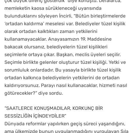
çok büyük direnç gösterdik” diye konuştu. Defalarca,
memleketin kaosa sürükleneceği uyarısında
bulunduklarını söyleyen İncirli, “Bütün birleştirmelerde
‘ortadan kaldırma’ meselesi var. Belediyeler tüzel kişilik
olarak ortadan kalktıkları zaman yetkilerini
kullanamayacaklar. Anayasamızın 19. Maddesine
bakacak olursanız, belediyelerin tüzel kişilikleri
seçimlerle ortaya çıkar. Başkan, meclis üyeleri seçilir.
Seçimle birlikte gelenler oluşturur tüzel kişiliği. Yetki ve
sorumluluk onlardadır. Bu yasayla birlikte tüzel kişilik
ortadan kalkınca belediyelerin yetkilerini de ortadan
kaldırıyorsunuz. Parayı nasıl kullanacaklar, hizmeti nasıl
götürecekler?” diye sordu.
“SAATLERCE KONUŞMADILAR, KORKUNÇ BİR
SESSİZLİĞİN İÇİNDEYDİLER”
Dünyada reformlar yapılırken geçiş süreci yaşandığını,
ama ülkemizde bunun uygulanmadığını vurgulayan Sıla