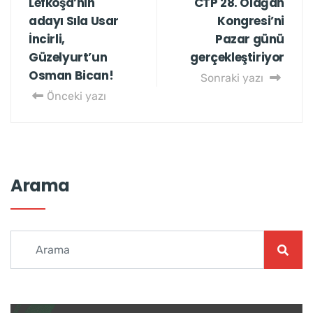
Lefkoşa’nın
CTP 28. Olağan
adayı Sıla Usar
Kongresi’ni
İncirli,
Pazar günü
Güzelyurt’un
gerçekleştiriyor
Osman Bican!
Sonraki yazı
Önceki yazı
Arama