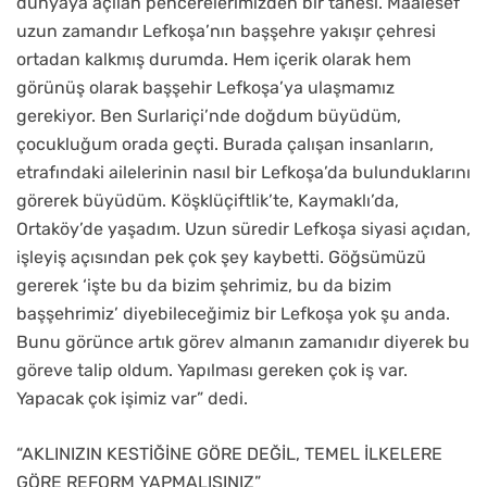
dünyaya açılan pencerelerimizden bir tanesi. Maalesef
uzun zamandır Lefkoşa’nın başşehre yakışır çehresi
ortadan kalkmış durumda. Hem içerik olarak hem
görünüş olarak başşehir Lefkoşa’ya ulaşmamız
gerekiyor. Ben Surlariçi’nde doğdum büyüdüm,
çocukluğum orada geçti. Burada çalışan insanların,
etrafındaki ailelerinin nasıl bir Lefkoşa’da bulunduklarını
görerek büyüdüm. Köşklüçiftlik’te, Kaymaklı’da,
Ortaköy’de yaşadım. Uzun süredir Lefkoşa siyasi açıdan,
işleyiş açısından pek çok şey kaybetti. Göğsümüzü
gererek ‘işte bu da bizim şehrimiz, bu da bizim
başşehrimiz’ diyebileceğimiz bir Lefkoşa yok şu anda.
Bunu görünce artık görev almanın zamanıdır diyerek bu
göreve talip oldum. Yapılması gereken çok iş var.
Yapacak çok işimiz var” dedi.
“AKLINIZIN KESTİĞİNE GÖRE DEĞİL, TEMEL İLKELERE
GÖRE REFORM YAPMALISINIZ”