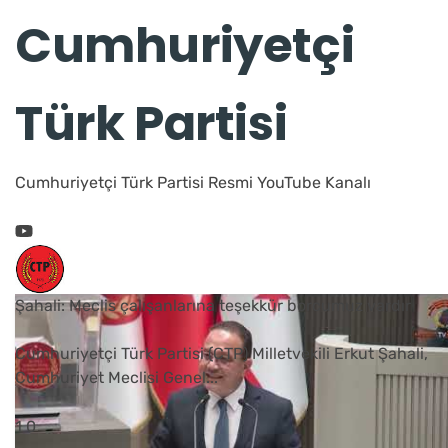
Cumhuriyetçi
Türk Partisi
Cumhuriyetçi Türk Partisi Resmi YouTube Kanalı
Şahali: Meclis çalışanlarına teşekkür borcumuz vardır
Cumhuriyetçi Türk Partisi (CTP) Milletvekili Erkut Şahali,
Cumhuriyet Meclisi Genel
...
1
0