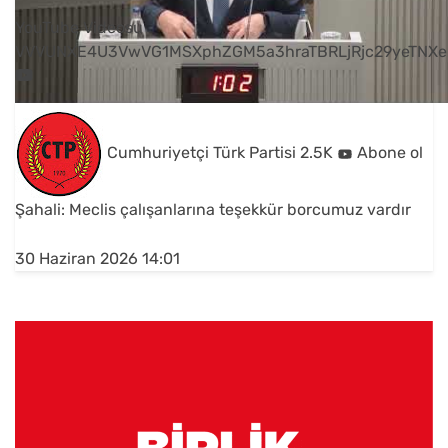
YouTube Videosu
VVVUNXE4U3VwVG1MSXphZGM5a3hraTBRLjRjc29yeTNXe
Cumhuriyetçi Türk Partisi
2.5K
Abone ol
Şahali: Meclis çalışanlarına teşekkür borcumuz vardır
30 Haziran 2026 14:01