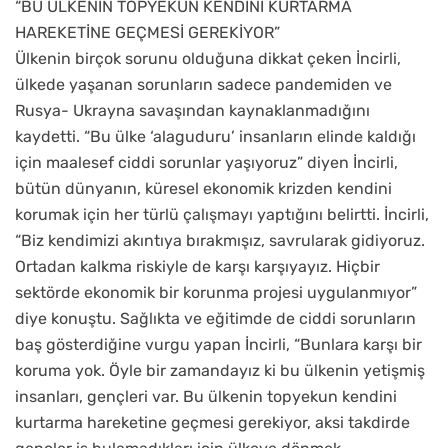
“BU ÜLKENİN TOPYEKUN KENDİNİ KURTARMA
HAREKETİNE GEÇMESİ GEREKİYOR”
Ülkenin birçok sorunu olduğuna dikkat çeken İncirli,
ülkede yaşanan sorunların sadece pandemiden ve
Rusya- Ukrayna savaşından kaynaklanmadığını
kaydetti. “Bu ülke ‘alaguduru’ insanların elinde kaldığı
için maalesef ciddi sorunlar yaşıyoruz” diyen İncirli,
bütün dünyanın, küresel ekonomik krizden kendini
korumak için her türlü çalışmayı yaptığını belirtti. İncirli,
“Biz kendimizi akıntıya bırakmışız, savrularak gidiyoruz.
Ortadan kalkma riskiyle de karşı karşıyayız. Hiçbir
sektörde ekonomik bir korunma projesi uygulanmıyor”
diye konuştu. Sağlıkta ve eğitimde de ciddi sorunların
baş gösterdiğine vurgu yapan İncirli, “Bunlara karşı bir
koruma yok. Öyle bir zamandayız ki bu ülkenin yetişmiş
insanları, gençleri var. Bu ülkenin topyekun kendini
kurtarma hareketine geçmesi gerekiyor, aksi takdirde