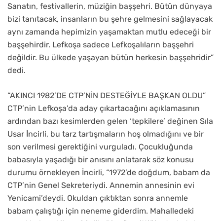
Sanatın, festivallerin, müziğin başşehri. Bütün dünyaya
bizi tanıtacak, insanların bu şehre gelmesini sağlayacak
aynı zamanda hepimizin yaşamaktan mutlu edeceği bir
başşehirdir. Lefkoşa sadece Lefkoşalıların başşehri
değildir. Bu ülkede yaşayan bütün herkesin başşehridir”
dedi.
“AKINCI 1982’DE CTP’NİN DESTEĞİYLE BAŞKAN OLDU”
CTP’nin Lefkoşa’da aday çıkartacağını açıklamasının
ardından bazı kesimlerden gelen ‘tepkilere’ değinen Sıla
Usar İncirli, bu tarz tartışmaların hoş olmadığını ve bir
son verilmesi gerektiğini vurguladı. Çocukluğunda
babasıyla yaşadığı bir anısını anlatarak söz konusu
durumu örnekleyen İncirli, “1972’de doğdum, babam da
CTP’nin Genel Sekreteriydi. Annemin annesinin evi
Yenicami’deydi. Okuldan çıktıktan sonra annemle
babam çalıştığı için neneme giderdim. Mahalledeki