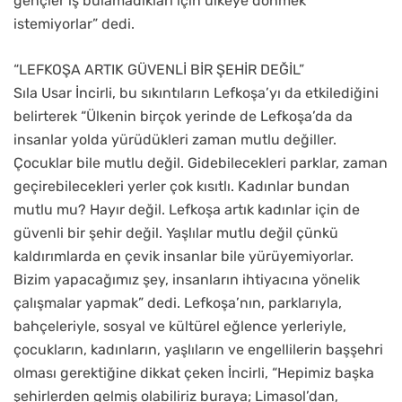
gençler iş bulamadıkları için ülkeye dönmek
istemiyorlar” dedi.
“LEFKOŞA ARTIK GÜVENLİ BİR ŞEHİR DEĞİL”
Sıla Usar İncirli, bu sıkıntıların Lefkoşa’yı da etkilediğini
belirterek “Ülkenin birçok yerinde de Lefkoşa’da da
insanlar yolda yürüdükleri zaman mutlu değiller.
Çocuklar bile mutlu değil. Gidebilecekleri parklar, zaman
geçirebilecekleri yerler çok kısıtlı. Kadınlar bundan
mutlu mu? Hayır değil. Lefkoşa artık kadınlar için de
güvenli bir şehir değil. Yaşlılar mutlu değil çünkü
kaldırımlarda en çevik insanlar bile yürüyemiyorlar.
Bizim yapacağımız şey, insanların ihtiyacına yönelik
çalışmalar yapmak” dedi. Lefkoşa’nın, parklarıyla,
bahçeleriyle, sosyal ve kültürel eğlence yerleriyle,
çocukların, kadınların, yaşlıların ve engellilerin başşehri
olması gerektiğine dikkat çeken İncirli, “Hepimiz başka
şehirlerden gelmiş olabiliriz buraya; Limasol’dan,