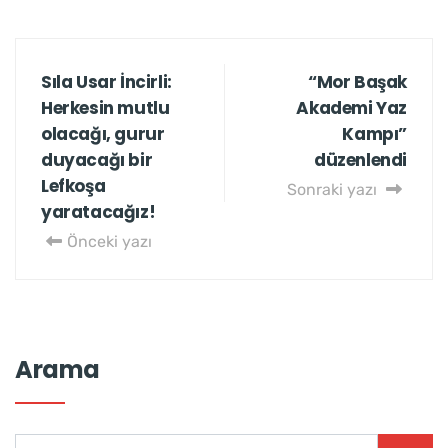
Sıla Usar İncirli:
“Mor Başak
Herkesin mutlu
Akademi Yaz
olacağı, gurur
Kampı”
duyacağı bir
düzenlendi
Lefkoşa
Sonraki yazı
yaratacağız!
Önceki yazı
Arama