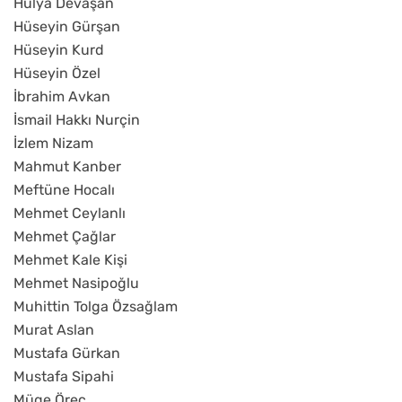
Hülya Devaşan
Hüseyin Gürşan
Hüseyin Kurd
Hüseyin Özel
İbrahim Avkan
İsmail Hakkı Nurçin
İzlem Nizam
Mahmut Kanber
Meftüne Hocalı
Mehmet Ceylanlı
Mehmet Çağlar
Mehmet Kale Kişi
Mehmet Nasipoğlu
Muhittin Tolga Özsağlam
Murat Aslan
Mustafa Gürkan
Mustafa Sipahi
Müge Öreç