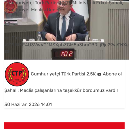
Cumhuriyetçi Türk Partisi (CTP) Milletvekili Erkut Şahali,
Cumhuriyet Meclisi Genel
...
1
0
YouTube Videosu
VVVUNXE4U3VwVG1MSXphZGM5a3hraTBRLjRjc29yeTNXe
Cumhuriyetçi Türk Partisi
2.5K
Abone ol
Şahali: Meclis çalışanlarına teşekkür borcumuz vardır
30 Haziran 2026 14:01