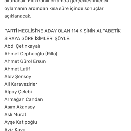
okunacak. Elektronik ortamda gerçekleştirilecek
oylamanın ardından kısa süre içinde sonuçlar
açıklanacak.
PARTİ MECLİSİ’NE ADAY OLAN 114 KİŞİNİN ALFABETİK
SIRAYA GÖRE İSİMLERİ ŞÖYLE:
Abdi Çetinkayalı
Ahmet Cepheoğlu (Rillo)
Ahmet Gürol Ersun
Ahmet Latif
Alev Şensoy
Ali Karavezirler
Alpay Çelebi
Armağan Candan
Asım Akansoy
Aslı Murat
Ayşe Katipoğlu
Aziz Kaya