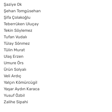
Şaziye Ok
Şehan Tomgüsehan
Şifa Çolakoğlu
Teberrüken Uluçay
Tekin Söylemez
Tufan Vudalı
Tülay Sönmez
Tülin Murat
Ulaş Erzen
Umure Örs
Ürün Solyalı
Veli Ardıç
Yalçın Kömürcügil
Yaşar Aydın Karaca
Yusuf Özbil
Zalihe Sipahi