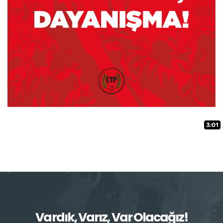
3:01
Vardık, Varız, Var Olacağız!