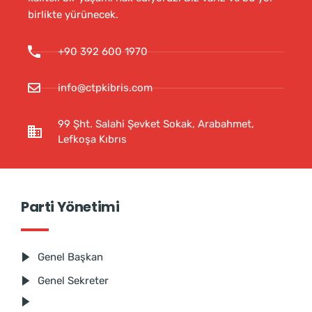
birlikte yürünecek.
+90 392 600 1970
info@ctpkibris.com
99 Şht. Salahi Şevket Sokak, Arabahmet,
Lefkoşa Kıbrıs
Parti Yönetimi
Genel Başkan
Genel Sekreter