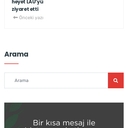
heyet LAÜ’yü
ziyaret etti
Önceki yazı
Arama