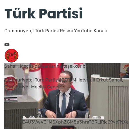
Türk Partisi
Cumhuriyetçi Türk Partisi Resmi YouTube Kanalı
Şahali: Meclis çalışanlarına teşekkür borcumuz vardır
Cumhuriyetçi Türk Partisi (CTP) Milletvekili Erkut Şahali,
Cumhuriyet Meclisi Genel
...
1
0
YouTube Videosu
VVVUNXE4U3VwVG1MSXphZGM5a3hraTBRLjRjc29yeTNXe