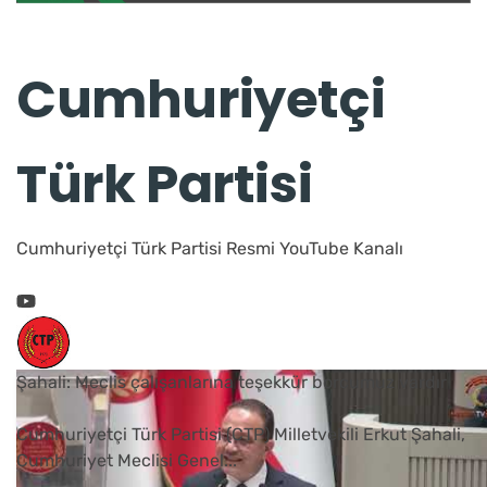
Cumhuriyetçi
Türk Partisi
Cumhuriyetçi Türk Partisi Resmi YouTube Kanalı
Şahali: Meclis çalışanlarına teşekkür borcumuz vardır
Cumhuriyetçi Türk Partisi (CTP) Milletvekili Erkut Şahali,
Cumhuriyet Meclisi Genel
...