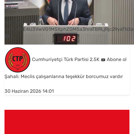
1
0
YouTube Videosu
VVVUNXE4U3VwVG1MSXphZGM5a3hraTBRLjRjc29yeTNXe
Cumhuriyetçi Türk Partisi
2.5K
Abone ol
Şahali: Meclis çalışanlarına teşekkür borcumuz vardır
30 Haziran 2026 14:01