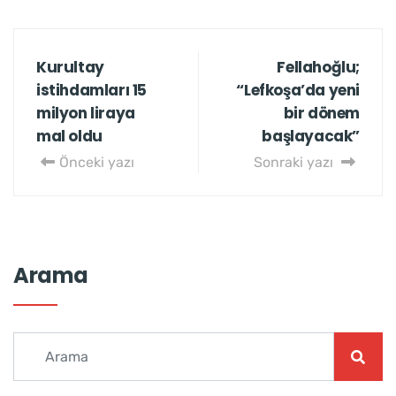
Kurultay
Fellahoğlu;
istihdamları 15
“Lefkoşa’da yeni
milyon liraya
bir dönem
mal oldu
başlayacak”
Önceki yazı
Sonraki yazı
Arama