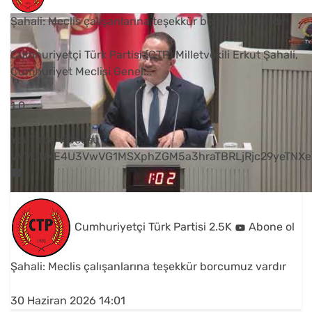
Şahali: Meclis çalışanlarına teşekkür borcumuz vardır
Cumhuriyetçi Türk Partisi (CTP) Milletvekili Erkut Şahali,
Cumhuriyet Meclisi Genel
...
1
0
YouTube Videosu
VVVUNXE4U3VwVG1MSXphZGM5a3hraTBRLjRjc29yeTNXe
Cumhuriyetçi Türk Partisi
2.5K
Abone ol
Şahali: Meclis çalışanlarına teşekkür borcumuz vardır
30 Haziran 2026 14:01