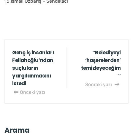
15.İsmail Özbarış – Sendikacı
Genç iş insanları
“Belediyeyi
Fellahoğlu’ndan
‘haşerelerden’
suçluların
temizleyeceğim
yargılanmasını
”
istedi
Sonraki yazı
Önceki yazı
Arama