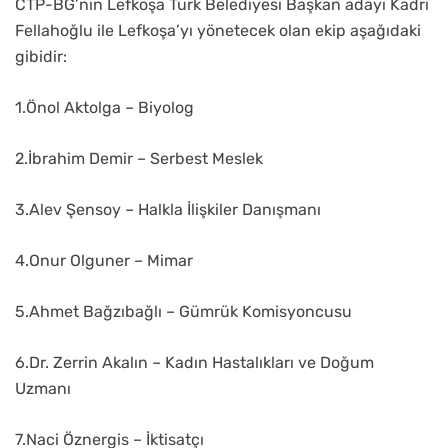
CTP-BG’nin Lefkoşa Türk Belediyesi Başkan adayı Kadri
Fellahoğlu ile Lefkoşa’yı yönetecek olan ekip aşağıdaki
gibidir:
1.Önol Aktolga – Biyolog
2.İbrahim Demir – Serbest Meslek
3.Alev Şensoy – Halkla İlişkiler Danışmanı
4.Onur Olguner – Mimar
5.Ahmet Bağzıbağlı – Gümrük Komisyoncusu
6.Dr. Zerrin Akalın – Kadın Hastalıkları ve Doğum
Uzmanı
7.Naci Öznergis – İktisatçı