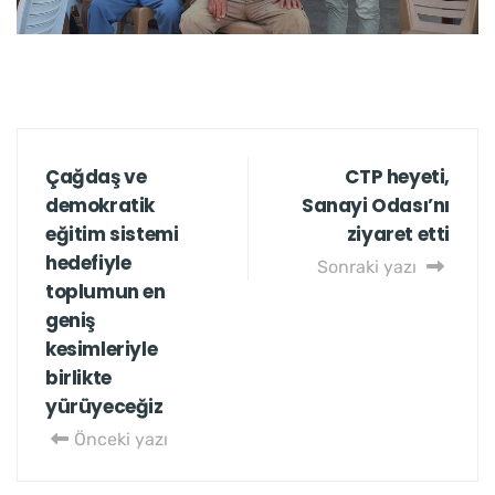
Çağdaş ve
CTP heyeti,
demokratik
Sanayi Odası’nı
eğitim sistemi
ziyaret etti
hedefiyle
Sonraki yazı
toplumun en
geniş
kesimleriyle
birlikte
yürüyeceğiz
Önceki yazı