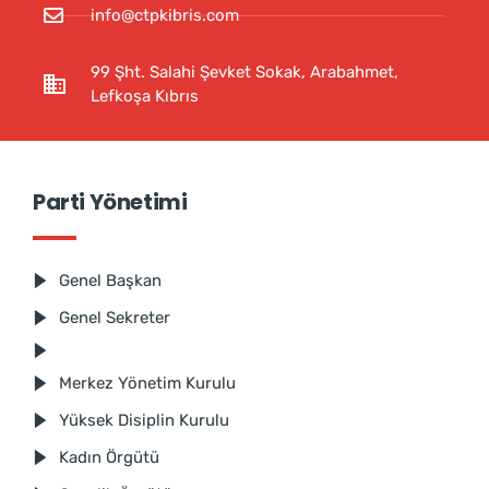
info@ctpkibris.com
99 Şht. Salahi Şevket Sokak, Arabahmet,
Lefkoşa Kıbrıs
Parti Yönetimi
Genel Başkan
Genel Sekreter
Merkez Yönetim Kurulu
Yüksek Disiplin Kurulu
Kadın Örgütü