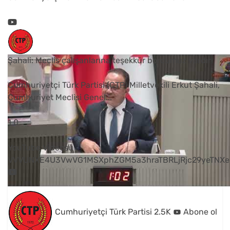
Şahali: Meclis çalışanlarına teşekkür borcumuz vardır
Cumhuriyetçi Türk Partisi (CTP) Milletvekili Erkut Şahali,
Cumhuriyet Meclisi Genel
...
1
0
YouTube Videosu
VVVUNXE4U3VwVG1MSXphZGM5a3hraTBRLjRjc29yeTNXe
Cumhuriyetçi Türk Partisi
2.5K
Abone ol