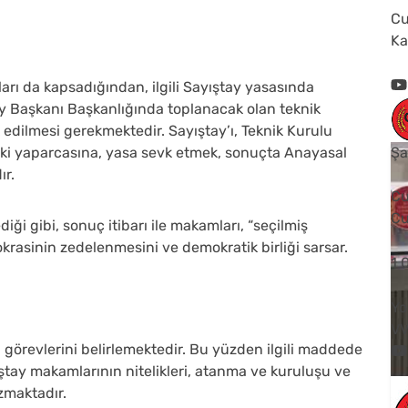
Cu
Ka
ları da kapsadığından, ilgili Sayıştay yasasında
tay Başkanı Başkanlığında toplanacak olan teknik
edilmesi gerekmektedir. Sayıştay’ı, Teknik Kurulu
ki yaparcasına, yasa sevk etmek, sonuçta Anayasal
Şa
ır.
Cu
Cu
ği gibi, sonuç itibarı ile makamları, “seçilmiş
asinin zedelenmesini ve demokratik birliği sarsar.
1
Yo
V
görevlerini belirlemektedir. Bu yüzden ilgili maddede
ştay makamlarının nitelikleri, atanma ve kuruluşu ve
azmaktadır.