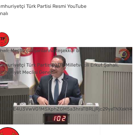
mhuriyetçi Türk Partisi Resmi YouTube
nalı
hali: Meclis çalışanlarına teşekkür borcumuz vardır
mhuriyetçi Türk Partisi (CTP) Milletvekili Erkut Şahali,
mhuriyet Meclisi Genel
...
0
uTube Videosu
VVUNXE4U3VwVG1MSXphZGM5a3hraTBRLjRjc29yeTNXekY4