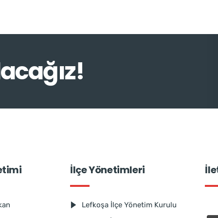
lacağız!
etimi
İlçe Yönetimleri
İl
kan
Lefkoşa İlçe Yönetim Kurulu