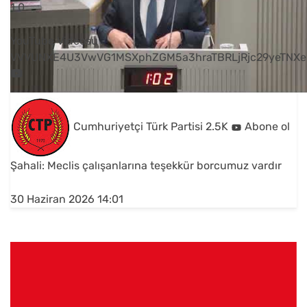
1
0
YouTube Videosu
VVVUNXE4U3VwVG1MSXphZGM5a3hraTBRLjRjc29yeTNXe
Cumhuriyetçi Türk Partisi
2.5K
Abone ol
Şahali: Meclis çalışanlarına teşekkür borcumuz vardır
30 Haziran 2026 14:01