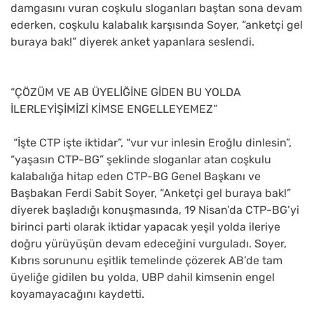
damgasını vuran coşkulu sloganları baştan sona devam
ederken, coşkulu kalabalık karşısında Soyer, “anketçi gel
buraya bak!” diyerek anket yapanlara seslendi.
“ÇÖZÜM VE AB ÜYELİĞİNE GİDEN BU YOLDA
İLERLEYİŞİMİZİ KİMSE ENGELLEYEMEZ”
“İşte CTP işte iktidar”, “vur vur inlesin Eroğlu dinlesin”,
“yaşasın CTP-BG” şeklinde sloganlar atan coşkulu
kalabalığa hitap eden CTP-BG Genel Başkanı ve
Başbakan Ferdi Sabit Soyer, “Anketçi gel buraya bak!”
diyerek başladığı konuşmasında, 19 Nisan’da CTP-BG’yi
birinci parti olarak iktidar yapacak yeşil yolda ileriye
doğru yürüyüşün devam edeceğini vurguladı. Soyer,
Kıbrıs sorununu eşitlik temelinde çözerek AB’de tam
üyeliğe gidilen bu yolda, UBP dahil kimsenin engel
koyamayacağını kaydetti.