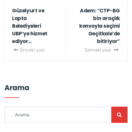
Güzelyurt ve
Adem: “CTP-BG
Lapta
bin araçlık
Belediyeleri
konvoyla seçimi
UBP’ye hizmet
Geçitkale’de
ediyor…
bitiriyor”
Önceki yazı
Sonraki yazı
Arama