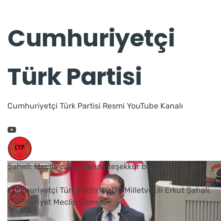
Cumhuriyetçi
Türk Partisi
Cumhuriyetçi Türk Partisi Resmi YouTube Kanalı
Şahali: Meclis çalışanlarına teşekkür borcumuz vardır
Cumhuriyetçi Türk Partisi (CTP) Milletvekili Erkut Şahali,
Cumhuriyet Meclisi Genel
...