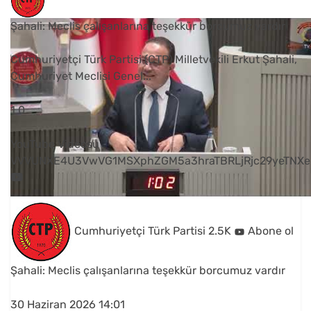
Şahali: Meclis çalışanlarına teşekkür borcumuz vardır
Cumhuriyetçi Türk Partisi (CTP) Milletvekili Erkut Şahali,
Cumhuriyet Meclisi Genel
...
1
0
YouTube Videosu
VVVUNXE4U3VwVG1MSXphZGM5a3hraTBRLjRjc29yeTNXe
Cumhuriyetçi Türk Partisi
2.5K
Abone ol
Şahali: Meclis çalışanlarına teşekkür borcumuz vardır
30 Haziran 2026 14:01