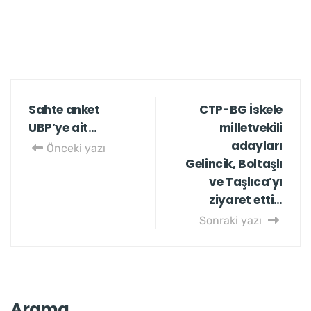
Sahte anket
CTP-BG İskele
UBP’ye ait…
milletvekili
adayları
Önceki yazı
Gelincik, Boltaşlı
ve Taşlıca’yı
ziyaret etti…
Sonraki yazı
Arama