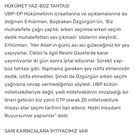
HÜKÜMET YAZ-BOZ TAHTASI
UBP-DP Hükümetinin icraatlarına ve açıklamalarına da
değinen Erhürman, Başbakan Özgürgün’ün, ‘Biz
muhalefete çağrı yaptık, erken seçimse erken seçim
dedik muhalefetten ses çıkmadı’ sözlerini eleştirdi.
Erhürman, “Her Allah’ın günü acı acı güleceğiniz bir şey
yapıyorlar. Ciklos’la ilgili Resmi Gazete’de karar
yayınlıyorlar iki gün sonra iptal ediyorlar. Sürekli yap-
boz tahtası gibi. Yapmanız gereken şey istifa etmenizdir
dedik, istifa etmediler. Şimdi de Özgürgün erken seçim
çağrısına cevap vermediğimizi söyledi. UBP bütün
milletvekilleriyle değil, yedi milletvekilinin imzaladığı bir
öneri getirsin biz yarın CTP olarak 20 milletvekiliyle
imzayı atar seçim tarihini ilan ederiz. Hodri meydan!
Buyursunlar yapsınlar” dedi.
SARI KARINCALARA İHTİYACIMIZ VAR