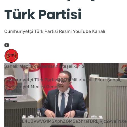
Türk Partisi
Cumhuriyetçi Türk Partisi Resmi YouTube Kanalı
Şahali: Meclis çalışanlarına teşekkür borcumuz vardır
Cumhuriyetçi Türk Partisi (CTP) Milletvekili Erkut Şahali,
Cumhuriyet Meclisi Genel
...
1
0
YouTube Videosu
VVVUNXE4U3VwVG1MSXphZGM5a3hraTBRLjRjc29yeTNXe