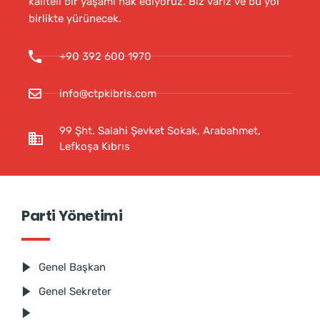
kaliteli bir yaşamı hak ediyoruz. Biz varız ve bu yol
birlikte yürünecek.
+90 392 600 1970
info@ctpkibris.com
99 Şht. Salahi Şevket Sokak, Arabahmet,
Lefkoşa Kıbrıs
Parti Yönetimi
Genel Başkan
Genel Sekreter