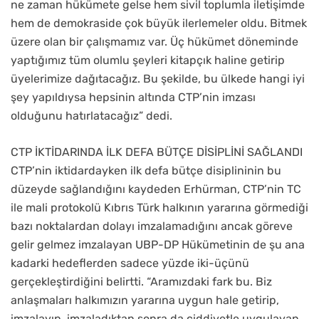
ne zaman hükümete gelse hem sivil toplumla iletişimde
hem de demokraside çok büyük ilerlemeler oldu. Bitmek
üzere olan bir çalışmamız var. Üç hükümet döneminde
yaptığımız tüm olumlu şeyleri kitapçık haline getirip
üyelerimize dağıtacağız. Bu şekilde, bu ülkede hangi iyi
şey yapıldıysa hepsinin altında CTP’nin imzası
olduğunu hatırlatacağız” dedi.
CTP İKTİDARINDA İLK DEFA BÜTÇE DİSİPLİNİ SAĞLANDI
CTP’nin iktidardayken ilk defa bütçe disiplininin bu
düzeyde sağlandığını kaydeden Erhürman, CTP’nin TC
ile mali protokolü Kıbrıs Türk halkının yararına görmediği
bazı noktalardan dolayı imzalamadığını ancak göreve
gelir gelmez imzalayan UBP-DP Hükümetinin de şu ana
kadarki hedeflerden sadece yüzde iki-üçünü
gerçekleştirdiğini belirtti. “Aramızdaki fark bu. Biz
anlaşmaları halkımızın yararına uygun hale getirip,
imzalayıp, imzaladıktan sonra da ciddiyetle uygulayan