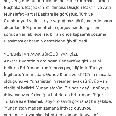
alış verişinde bulunduklarını belirtti. Erhürman, “Orada
Başbakan, Başbakan Yardımcısı, Dışişleri Bakanı ve Ana
Muhalefet Partisi Başkanı ile görüştük. Türkiye
Cumhuriyeti yetkilileriyle yaptığımız görüşmelerde bana
aktarılan, BM parametreleri çerçevesinde eğer bir
sonuca varılabilecekse, bir an önce kapsamlı çözüme
ulaşılması çabasının desteklendiğiydi” dedi.
YUNANİSTAN AYAK SÜRÜDÜ, YAN ÇİZDİ
Ankara ziyaretinin ardından Cenevre’ye gittiklerini
belirten Erhürman, konferansa geçildiğinde Türkiye,
İngiltere, Yunanistan, Güney Kıbrıs ve KKTC’nin masada
olduğunu ve Yunanistan’ın resmen ayak sürüyüp yan
çizdiğini belirtti. Yunanistan’ın ‘Biz hazır değiliz süreye
ihtiyacımız var’ dediğini hatırlatan Erhürman, “Eğer
Türkiye işi ertelemek istiyor olsaydı çok rahat bir şekilde,
‘Yunanistan madem zamana ihtiyaç duyuyor,
centilmenlik yapalım istedikleri zamanı tanıyalım’