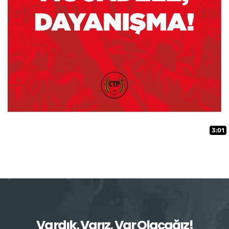
3:01
Vardık, Varız, Var Olacağız!