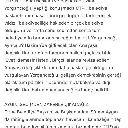
CTP-BG Genel Başkanı ve Başbakan Özkan
Yorgancıoğlu yaptığı konuşmada CTP’li belediye
başkanlarının başarılarını gördüğünü ifade ederek,
yıldızlı belediyeciliğe hak eden birçok belediye
olduğunu ve hafta sonu seçimden sonra tüm
belediyelerin buna kavuşacağını belirtti. Yorgancıoğlu
ayrıca 29 Haziran’da gidilecek olan Anayasa
değişiklikleri referandumunda halkın güçlü şekilde
‘Evet’ demesini istedi. Birçok alanda revize edilen
Anayasa değişikliklerinin daha başlangıç olduğunu
vurgulayan Yorgancıoğlu, gelişen demokrasinin gereği
olarak tüm partilerin üzerinde mutabakata vardığı
değişiklikleri halkın onaylanacağına inanç belirtti.
AYGIN: SEÇİMDEN ZAFERLE ÇIKACAĞIZ
Girne Belediye Başkanı ve Başkan adayı Sümer Aygın
da miting alanında toplanan heyecanlı kalabalığa hitap
ederek, belediyeciliğin hizmet işi, hizmetin de CTP’nin