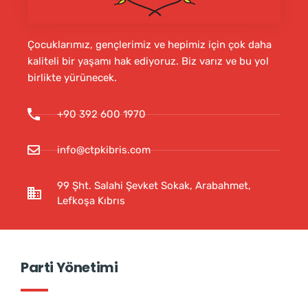
Çocuklarımız, gençlerimiz ve hepimiz için çok daha
kaliteli bir yaşamı hak ediyoruz. Biz varız ve bu yol
birlikte yürünecek.
+90 392 600 1970
info@ctpkibris.com
99 Şht. Salahi Şevket Sokak, Arabahmet,
Lefkoşa Kıbrıs
Parti Yönetimi