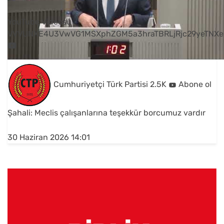
YouTube Videosu
VVVUNXE4U3VwVG1MSXphZGM5a3hraTBRLjRjc29yeTNXe
Cumhuriyetçi Türk Partisi
2.5K
Abone ol
Şahali: Meclis çalışanlarına teşekkür borcumuz vardır
30 Haziran 2026 14:01