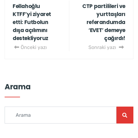
Fellahoğlu
CTP partilileri ve
KTFF’yi ziyaret
yurttaşları
etti: Futbolun
referandumda
dışa açılımını
‘EVET’ demeye
destekliyoruz
çağırdı!
Önceki yazı
Sonraki yazı
Arama