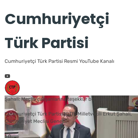
Cumhuriyetçi
Türk Partisi
Cumhuriyetçi Türk Partisi Resmi YouTube Kanalı
Şahali: Meclis çalışanlarına teşekkür borcumuz vardır
Cumhuriyetçi Türk Partisi (CTP) Milletvekili Erkut Şahali,
Cumhuriyet Meclisi Genel
...
1
0