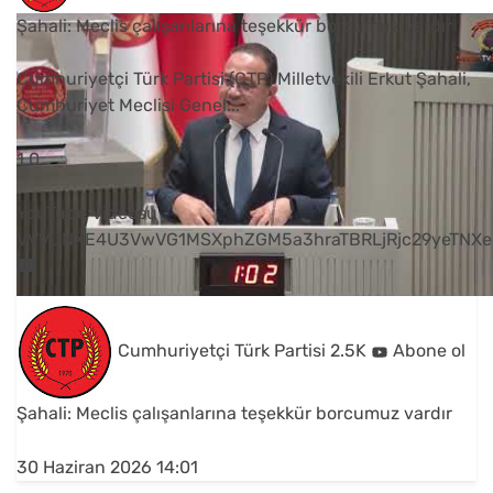
Şahali: Meclis çalışanlarına teşekkür borcumuz vardır
Cumhuriyetçi Türk Partisi (CTP) Milletvekili Erkut Şahali,
Cumhuriyet Meclisi Genel
...
1
0
YouTube Videosu
VVVUNXE4U3VwVG1MSXphZGM5a3hraTBRLjRjc29yeTNXe
Cumhuriyetçi Türk Partisi
2.5K
Abone ol
Şahali: Meclis çalışanlarına teşekkür borcumuz vardır
30 Haziran 2026 14:01