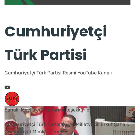
Cumhuriyetçi
Türk Partisi
Cumhuriyetçi Türk Partisi Resmi YouTube Kanalı
Şahali: Meclis çalışanlarına teşekkür borcumuz vardır
Cumhuriyetçi Türk Partisi (CTP) Milletvekili Erkut Şahali,
Cumhuriyet Meclisi Genel
...