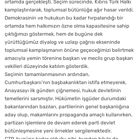
ortamda gerçekleşti. Seçim sürecinde, Kıbrıs Türk Halkı
kamplaştırılarak, toplumsal bütünlüğe ağır hasar verildi.
Demokrasinin ve hukukun bu kadar hırpalandığı bir
ortamda hem halkımızın özne olma kapasitesine sahip
çıktığımızı göstermek, hem de bugüne dek
yürüttüğümüz diyalog ve uzlaşı çağrısı ekseninde
toplumsal kamplaşmanın önüne geçeceğimizi belirtmek
amacıyla yemin törenine başkan ve meclis grup başkan
vekilleri düzeyinde katılım gösterdik.
Seçimin tamamlanmasının ardından,
Cumhurbaşkanı’nın başbakanlıktan istifa etmeyerek,
Anayasayı ilk günden çiğnemesi, hukuk devletinin
temellerini sarsmıştır. Hükümetin işgüder durumdaki
bakanlarından bazıları, partilerinin genel başkanlığına
aday olup, makamlarını propaganda amaçlı kullanırken,
partizan işlemlere de devam ederek parti devlet
bütünleşmesine yeni örnekler sergilemektedir.
CTP, bugüne kadar olduğu gibi, bundan böyle de,