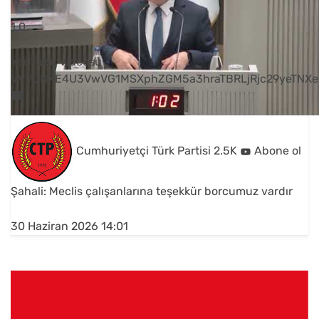
1
0
YouTube Videosu
VVVUNXE4U3VwVG1MSXphZGM5a3hraTBRLjRjc29yeTNXe
Cumhuriyetçi Türk Partisi
2.5K
Abone ol
Şahali: Meclis çalışanlarına teşekkür borcumuz vardır
30 Haziran 2026 14:01