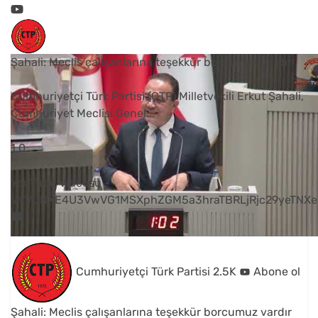
Şahali: Meclis çalışanlarına teşekkür borcumuz vardır
Cumhuriyetçi Türk Partisi (CTP) Milletvekili Erkut Şahali,
Cumhuriyet Meclisi Genel
...
1
0
YouTube Videosu
VVVUNXE4U3VwVG1MSXphZGM5a3hraTBRLjRjc29yeTNXe
Cumhuriyetçi Türk Partisi
2.5K
Abone ol
Şahali: Meclis çalışanlarına teşekkür borcumuz vardır