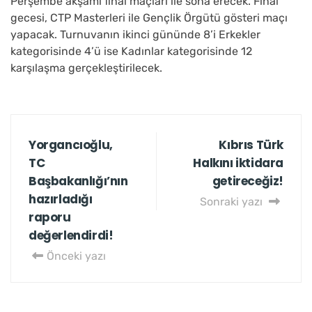
Perşembe akşamı final maçları ile sona erecek. Final
gecesi, CTP Masterleri ile Gençlik Örgütü gösteri maçı
yapacak. Turnuvanın ikinci gününde 8’i Erkekler
kategorisinde 4’ü ise Kadınlar kategorisinde 12
karşılaşma gerçekleştirilecek.
Yorgancıoğlu,
Kıbrıs Türk
TC
Halkını iktidara
Başbakanlığı’nın
getireceğiz!
hazırladığı
Sonraki yazı
raporu
değerlendirdi!
Önceki yazı