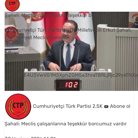
Şahali: Meclis çalışanlarına teşekkür borcumuz vardır
Cumhuriyetçi Türk Partisi (CTP) Milletvekili Erkut Şahali,
Cumhuriyet Meclisi Genel
...
1
0
YouTube Videosu
VVVUNXE4U3VwVG1MSXphZGM5a3hraTBRLjRjc29yeTNXe
Cumhuriyetçi Türk Partisi
2.5K
Abone ol
Şahali: Meclis çalışanlarına teşekkür borcumuz vardır