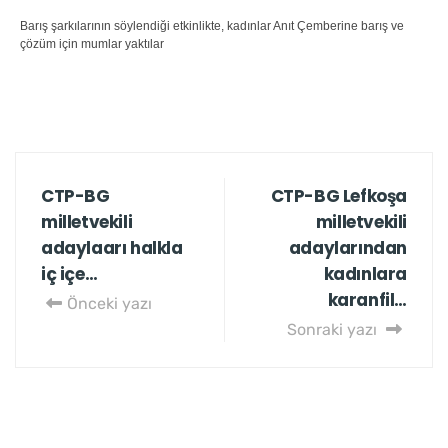
Barış şarkılarının söylendiği etkinlikte, kadınlar Anıt Çemberine barış ve
çözüm için mumlar yaktılar
CTP-BG
CTP-BG Lefkoşa
milletvekili
milletvekili
adaylaarı halkla
adaylarından
iç içe…
kadınlara
karanfil…
Önceki yazı
Sonraki yazı