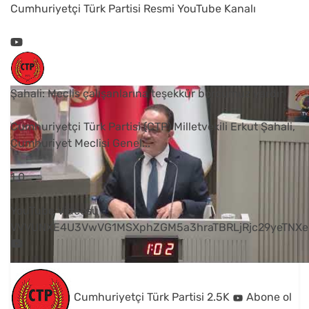
Cumhuriyetçi Türk Partisi Resmi YouTube Kanalı
Şahali: Meclis çalışanlarına teşekkür borcumuz vardır
Cumhuriyetçi Türk Partisi (CTP) Milletvekili Erkut Şahali,
Cumhuriyet Meclisi Genel
...
1
0
YouTube Videosu
VVVUNXE4U3VwVG1MSXphZGM5a3hraTBRLjRjc29yeTNXe
Cumhuriyetçi Türk Partisi
2.5K
Abone ol