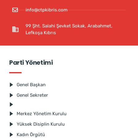
info@ctpkibris.com
99 Şht. Salahi Şevket Sokak, Arabahmet,
Lefkoşa Kıbrıs
Parti Yönetimi
Genel Başkan
Genel Sekreter
Merkez Yönetim Kurulu
Yüksek Disiplin Kurulu
Kadın Örgütü