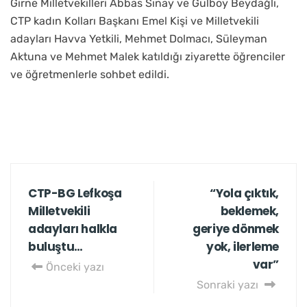
Girne Milletvekilleri Abbas Sınay ve Gülboy Beydağlı,
CTP kadın Kolları Başkanı Emel Kişi ve Milletvekili
adayları Havva Yetkili, Mehmet Dolmacı, Süleyman
Aktuna ve Mehmet Malek katıldığı ziyarette öğrenciler
ve öğretmenlerle sohbet edildi.
CTP-BG Lefkoşa
“Yola çıktık,
Milletvekili
beklemek,
adayları halkla
geriye dönmek
buluştu…
yok, ilerleme
var”
Önceki yazı
Sonraki yazı