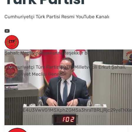
Cumhuriyetçi Türk Partisi Resmi YouTube Kanalı
Şahali: Meclis çalışanlarına teşekkür borcumuz vardır
Cumhuriyetçi Türk Partisi (CTP) Milletvekili Erkut Şahali,
Cumhuriyet Meclisi Genel
...
1
0
YouTube Videosu
VVVUNXE4U3VwVG1MSXphZGM5a3hraTBRLjRjc29yeTNXe