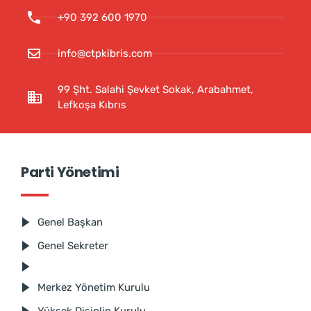
+90 392 600 1970
info@ctpkibris.com
99 Şht. Salahi Şevket Sokak, Arabahmet,
Lefkoşa Kıbrıs
Parti Yönetimi
Genel Başkan
Genel Sekreter
Merkez Yönetim Kurulu
Yüksek Disiplin Kurulu