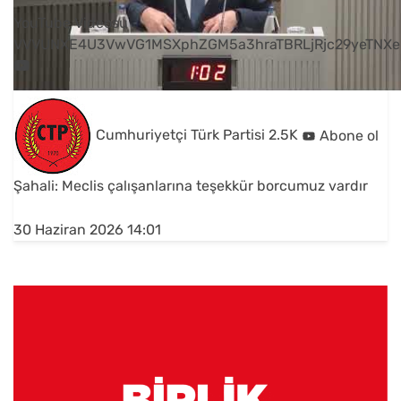
YouTube Videosu
VVVUNXE4U3VwVG1MSXphZGM5a3hraTBRLjRjc29yeTNXe
Cumhuriyetçi Türk Partisi
2.5K
Abone ol
Şahali: Meclis çalışanlarına teşekkür borcumuz vardır
30 Haziran 2026 14:01