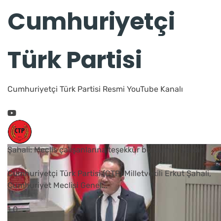
Cumhuriyetçi
Türk Partisi
Cumhuriyetçi Türk Partisi Resmi YouTube Kanalı
Şahali: Meclis çalışanlarına teşekkür borcumuz vardır
Cumhuriyetçi Türk Partisi (CTP) Milletvekili Erkut Şahali,
Cumhuriyet Meclisi Genel
...
1
0