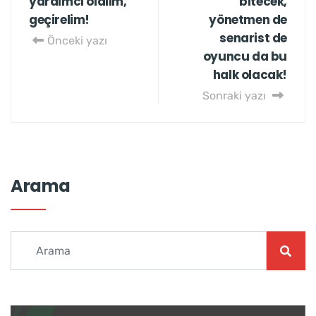
yardımcı olalım,
bitecek,
geçirelim!
yönetmen de
senarist de
Önceki yazı
oyuncu da bu
halk olacak!
Sonraki yazı
Arama