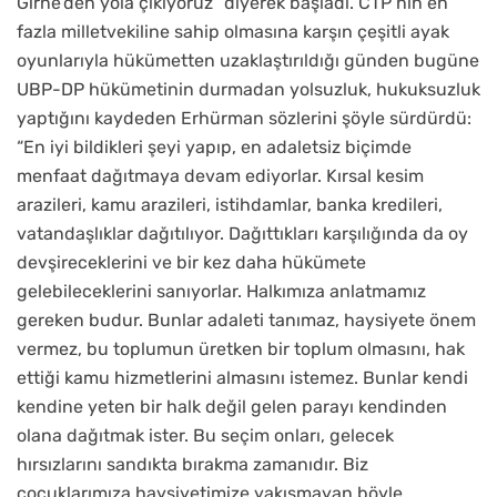
Girne’den yola çıkıyoruz” diyerek başladı. CTP’nin en
fazla milletvekiline sahip olmasına karşın çeşitli ayak
oyunlarıyla hükümetten uzaklaştırıldığı günden bugüne
UBP-DP hükümetinin durmadan yolsuzluk, hukuksuzluk
yaptığını kaydeden Erhürman sözlerini şöyle sürdürdü:
“En iyi bildikleri şeyi yapıp, en adaletsiz biçimde
menfaat dağıtmaya devam ediyorlar. Kırsal kesim
arazileri, kamu arazileri, istihdamlar, banka kredileri,
vatandaşlıklar dağıtılıyor. Dağıttıkları karşılığında da oy
devşireceklerini ve bir kez daha hükümete
gelebileceklerini sanıyorlar. Halkımıza anlatmamız
gereken budur. Bunlar adaleti tanımaz, haysiyete önem
vermez, bu toplumun üretken bir toplum olmasını, hak
ettiği kamu hizmetlerini almasını istemez. Bunlar kendi
kendine yeten bir halk değil gelen parayı kendinden
olana dağıtmak ister. Bu seçim onları, gelecek
hırsızlarını sandıkta bırakma zamanıdır. Biz
çocuklarımıza haysiyetimize yakışmayan böyle