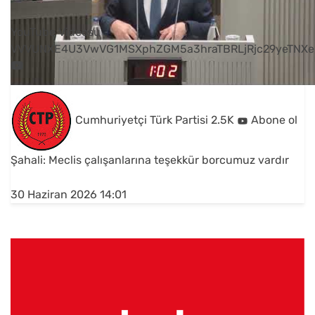
YouTube Videosu
VVVUNXE4U3VwVG1MSXphZGM5a3hraTBRLjRjc29yeTNXe
Cumhuriyetçi Türk Partisi
2.5K
Abone ol
Şahali: Meclis çalışanlarına teşekkür borcumuz vardır
30 Haziran 2026 14:01