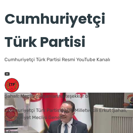
Cumhuriyetçi
Türk Partisi
Cumhuriyetçi Türk Partisi Resmi YouTube Kanalı
Şahali: Meclis çalışanlarına teşekkür borcumuz vardır
Cumhuriyetçi Türk Partisi (CTP) Milletvekili Erkut Şahali,
Cumhuriyet Meclisi Genel
...
1
0