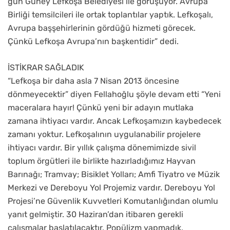
gün Güney Lefkoşa Belediyesi ile görüşüyor. Avrupa
Birliği temsilcileri ile ortak toplantılar yaptık. Lefkoşalı,
Avrupa başşehirlerinin gördüğü hizmeti görecek.
Çünkü Lefkoşa Avrupa’nın başkentidir” dedi.
İSTİKRAR SAĞLADIK
“Lefkoşa bir daha asla 7 Nisan 2013 öncesine
dönmeyecektir” diyen Fellahoğlu şöyle devam etti “Yeni
maceralara hayır! Çünkü yeni bir adayın mutlaka
zamana ihtiyacı vardır. Ancak Lefkoşamızın kaybedecek
zamanı yoktur. Lefkoşalının uygulanabilir projelere
ihtiyacı vardır. Bir yıllık çalışma dönemimizde sivil
toplum örgütleri ile birlikte hazırladığımız Hayvan
Barınağı; Tramvay; Bisiklet Yolları; Amfi Tiyatro ve Müzik
Merkezi ve Dereboyu Yol Projemiz vardır. Dereboyu Yol
Projesi’ne Güvenlik Kuvvetleri Komutanlığından olumlu
yanıt gelmiştir. 30 Haziran’dan itibaren gerekli
çalışmalar başlatılacaktır. Popülizm yapmadık,