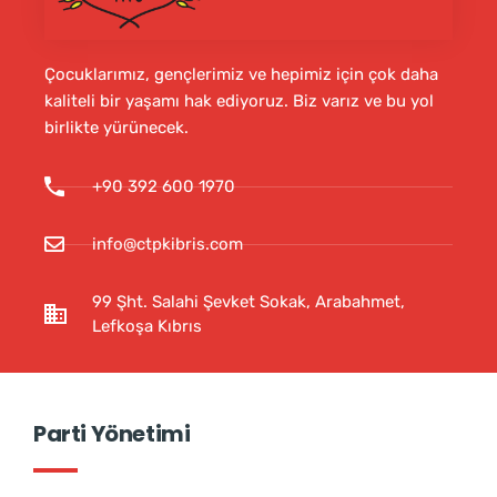
Çocuklarımız, gençlerimiz ve hepimiz için çok daha
kaliteli bir yaşamı hak ediyoruz. Biz varız ve bu yol
birlikte yürünecek.
+90 392 600 1970
info@ctpkibris.com
99 Şht. Salahi Şevket Sokak, Arabahmet,
Lefkoşa Kıbrıs
Parti Yönetimi