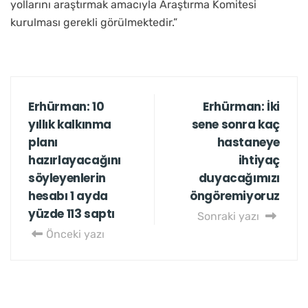
yollarını araştırmak amacıyla Araştırma Komitesi
kurulması gerekli görülmektedir.”
Erhürman: 10
Erhürman: İki
yıllık kalkınma
sene sonra kaç
planı
hastaneye
hazırlayacağını
ihtiyaç
söyleyenlerin
duyacağımızı
hesabı 1 ayda
öngöremiyoruz
yüzde 113 saptı
Sonraki yazı
Önceki yazı