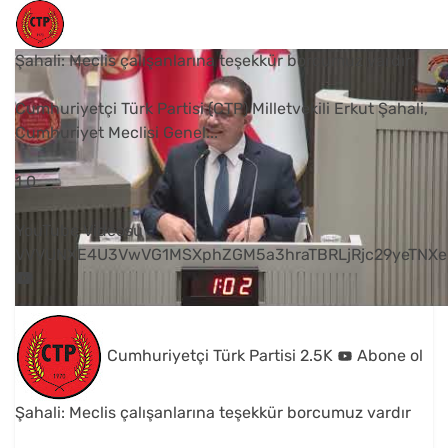
Şahali: Meclis çalışanlarına teşekkür borcumuz vardır
Cumhuriyetçi Türk Partisi (CTP) Milletvekili Erkut Şahali,
Cumhuriyet Meclisi Genel
...
1
0
YouTube Videosu
VVVUNXE4U3VwVG1MSXphZGM5a3hraTBRLjRjc29yeTNXe
Cumhuriyetçi Türk Partisi
2.5K
Abone ol
Şahali: Meclis çalışanlarına teşekkür borcumuz vardır