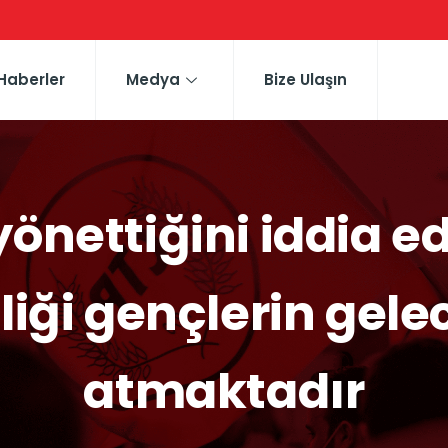
Haberler
Medya
Bize Ulaşın
yönettiğini iddia e
liği gençlerin gele
atmaktadır