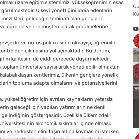
 olmak üzere eğitim sistemimiz, yükseköğrenimin esas
Cu
 görülmektedir. Ülkeyi yönettiğini iddia edenlerin
Ka
lmezlikleri, geleceğin teminatı olan gençlerin
ve öğrenci yerine müşteri olarak görülmelerine
 gevşeklik ve nüfus politikasının olmayışı, öğrencilik
kontrolden çıkmasına yol açmaktadır. Bu durum,
Şa
eğitim kalitesini de ciddi derecede düşürmektedir.
 toplam üniversite sayısı artık yönetilebilir olmaktan
Cu
Cu
kalabalıklaşan kentlerimiz, ülkenin gençlere yönelik
lerin topluma adapte olmalarını ve potansiyellerini
1
, yükseköğretim için ayrılan kaynakların yetersiz
Yo
rin geleceği için yapılan yatırımların ne denli
V
elindiğinin göstergesidir. Özellikle ülkemizdeki
versitesi’nin ekonomik sıkıntılar içinde olması,
ı ve herkesten elini taşın altına koymasını isterken