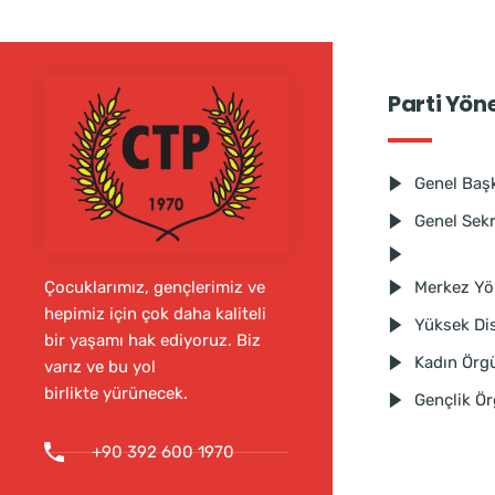
Parti Yön
Genel Baş
Genel Sek
Merkez Yö
Çocuklarımız, gençlerimiz ve
hepimiz için çok daha kaliteli
Yüksek Dis
bir yaşamı hak ediyoruz. Biz
Kadın Örg
varız ve bu yol
birlikte yürünecek.
Gençlik Ö
+90 392 600 1970