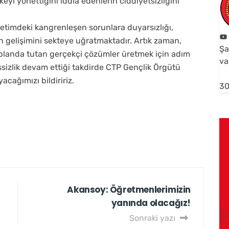
keyi yönettiğini iddia edenlerin ciddiyetsizliğini
retimdeki kangrenleşen sorunlara duyarsızlığı,
n gelişimini sekteye uğratmaktadır. Artık zaman,
Şa
 planda tutan gerçekçi çözümler üretmek için adım
va
izlik devam ettiği takdirde CTP Gençlik Örgütü
yacağımızı bildiririz.
30
Akansoy: Öğretmenlerimizin
yanında olacağız!
Sonraki yazı