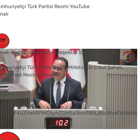
mhuriyetçi Türk Partisi Resmi YouTube
nalı
hali: Meclis çalışanlarına teşekkür borcumuz vardır
mhuriyetçi Türk Partisi (CTP) Milletvekili Erkut Şahali,
mhuriyet Meclisi Genel
...
0
uTube Videosu
VVUNXE4U3VwVG1MSXphZGM5a3hraTBRLjRjc29yeTNXekY4