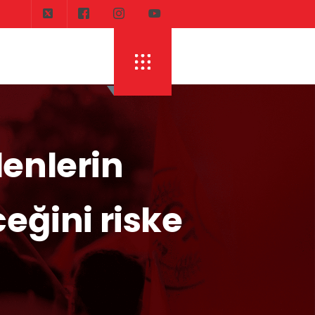
denlerin
ceğini riske