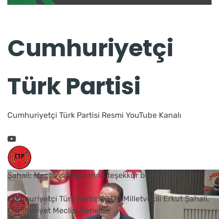
Cumhuriyetçi
Türk Partisi
Cumhuriyetçi Türk Partisi Resmi YouTube Kanalı
Şahali: Meclis çalışanlarına teşekkür borcumuz vardır
Cumhuriyetçi Türk Partisi (CTP) Milletvekili Erkut Şahali,
Cumhuriyet Meclisi Genel
...