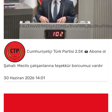
1
0
YouTube Videosu
VVVUNXE4U3VwVG1MSXphZGM5a3hraTBRLjRjc29yeTNXe
Cumhuriyetçi Türk Partisi
2.5K
Abone ol
Şahali: Meclis çalışanlarına teşekkür borcumuz vardır
30 Haziran 2026 14:01