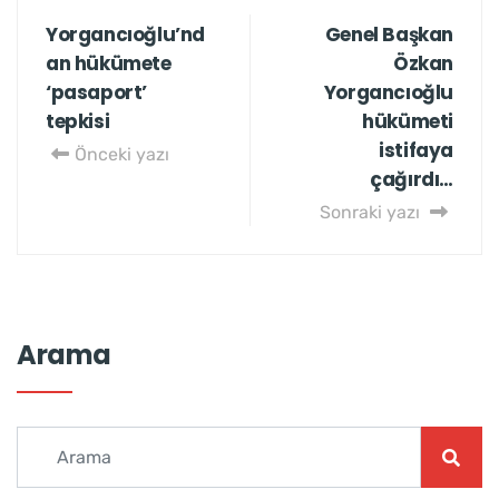
Yorgancıoğlu’nd
Genel Başkan
an hükümete
Özkan
‘pasaport’
Yorgancıoğlu
tepkisi
hükümeti
istifaya
Önceki yazı
çağırdı…
Sonraki yazı
Arama