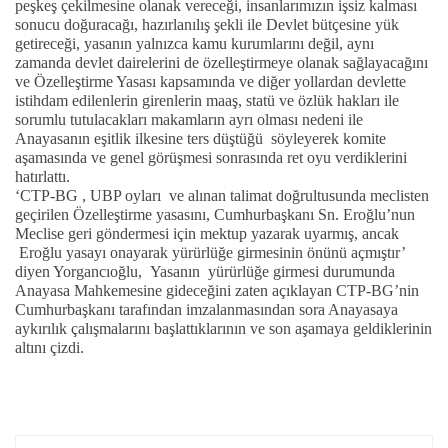
peşkeş çekilmesine olanak vereceği, insanlarımızın işsiz kalması
sonucu doğuracağı, hazırlanılış şekli ile Devlet bütçesine yük
getireceği, yasanın yalnızca kamu kurumlarını değil, aynı
zamanda devlet dairelerini de özelleştirmeye olanak sağlayacağını
ve Özelleştirme Yasası kapsamında ve diğer yollardan devlette
istihdam edilenlerin girenlerin maaş, statü ve özlük hakları ile
sorumlu tutulacakları makamların ayrı olması nedeni ile
Anayasanın eşitlik ilkesine ters düştüğü
söyleyerek komite
aşamasında ve genel görüşmesi sonrasında ret oyu verdiklerini
hatırlattı.
‘CTP-BG , UBP oyları
ve alınan talimat doğrultusunda meclisten
geçirilen Özelleştirme yasasını, Cumhurbaşkanı Sn. Eroğlu’nun
Meclise geri göndermesi için mektup yazarak uyarmış, ancak
Eroğlu yasayı onayarak yürürlüğe girmesinin önünü açmıştır’
diyen Yorgancıoğlu,
Yasanın
yürürlüğe girmesi durumunda
Anayasa Mahkemesine gideceğini zaten açıklayan CTP-BG’nin
Cumhurbaşkanı tarafından imzalanmasından sora Anayasaya
aykırılık çalışmalarını başlattıklarının ve son aşamaya geldiklerinin
altını çizdi.