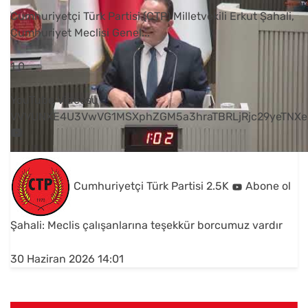
Cumhuriyetçi Türk Partisi (CTP) Milletvekili Erkut Şahali,
Cumhuriyet Meclisi Genel
...
1
0
YouTube Videosu
VVVUNXE4U3VwVG1MSXphZGM5a3hraTBRLjRjc29yeTNXe
Cumhuriyetçi Türk Partisi
2.5K
Abone ol
Şahali: Meclis çalışanlarına teşekkür borcumuz vardır
30 Haziran 2026 14:01