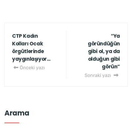
CTP Kadın
“Ya
Kolları Ocak
göründüğün
örgütlerinde
gibi ol, ya da
yaygınlaşıyor…
olduğun gibi
görün”
Önceki yazı
Sonraki yazı
Arama