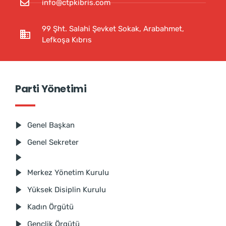
info@ctpkibris.com
99 Şht. Salahi Şevket Sokak, Arabahmet,
Lefkoşa Kıbrıs
Parti Yönetimi
Genel Başkan
Genel Sekreter
Merkez Yönetim Kurulu
Yüksek Disiplin Kurulu
Kadın Örgütü
Gençlik Örgütü