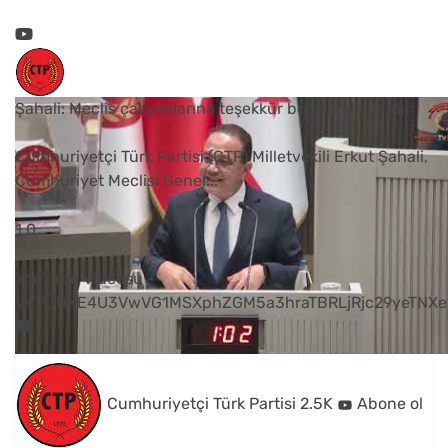
Şahali: Meclis çalışanlarına teşekkür borcumuz vardır
Cumhuriyetçi Türk Partisi (CTP) Milletvekili Erkut Şahali,
Cumhuriyet Meclisi Genel
...
1
0
YouTube Videosu
VVVUNXE4U3VwVG1MSXphZGM5a3hraTBRLjRjc29yeTNXe
Cumhuriyetçi Türk Partisi
2.5K
Abone ol