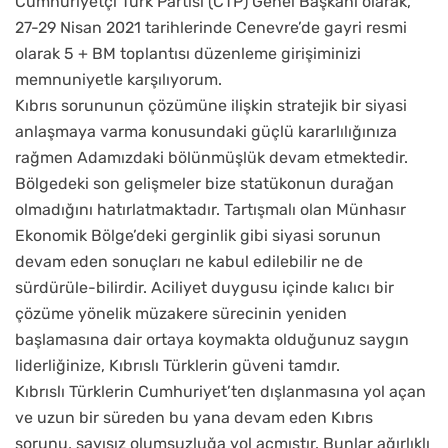
Cumhuriyetçi Türk Partisi (CTP) Genel Başkanı olarak,
27-29 Nisan 2021 tarihlerinde Cenevre’de gayri resmi
olarak 5 + BM toplantısı düzenleme girişiminizi
memnuniyetle karşılıyorum.
Kıbrıs sorununun çözümüne ilişkin stratejik bir siyasi
anlaşmaya varma konusundaki güçlü kararlılığınıza
rağmen Adamızdaki bölünmüşlük devam etmektedir.
Bölgedeki son gelişmeler bize statükonun durağan
olmadığını hatırlatmaktadır. Tartışmalı olan Münhasır
Ekonomik Bölge’deki gerginlik gibi siyasi sorunun
devam eden sonuçları ne kabul edilebilir ne de
sürdürüle-bilirdir. Aciliyet duygusu içinde kalıcı bir
çözüme yönelik müzakere sürecinin yeniden
başlamasına dair ortaya koymakta olduğunuz saygın
liderliğinize, Kıbrıslı Türklerin güveni tamdır.
Kıbrıslı Türklerin Cumhuriyet’ten dışlanmasına yol açan
ve uzun bir süreden bu yana devam eden Kıbrıs
sorunu, sayısız olumsuzluğa yol açmıştır. Bunlar ağırlıklı