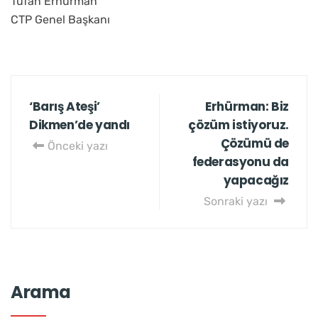
Tufan Erhürman
CTP Genel Başkanı
‘Barış Ateşi’
Erhürman: Biz
Dikmen’de yandı
çözüm istiyoruz.
Çözümü de
Önceki yazı
federasyonu da
yapacağız
Sonraki yazı
Arama