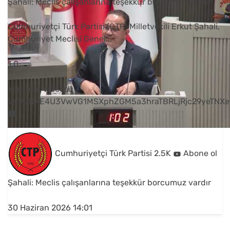
Şahali: Meclis çalışanlarına teşekkür borcumuz vardır
Cumhuriyetçi Türk Partisi (CTP) Milletvekili Erkut Şahali,
Cumhuriyet Meclisi Genel
...
1
0
YouTube Videosu
VVVUNXE4U3VwVG1MSXphZGM5a3hraTBRLjRjc29yeTNXe
Cumhuriyetçi Türk Partisi
2.5K
Abone ol
Şahali: Meclis çalışanlarına teşekkür borcumuz vardır
30 Haziran 2026 14:01