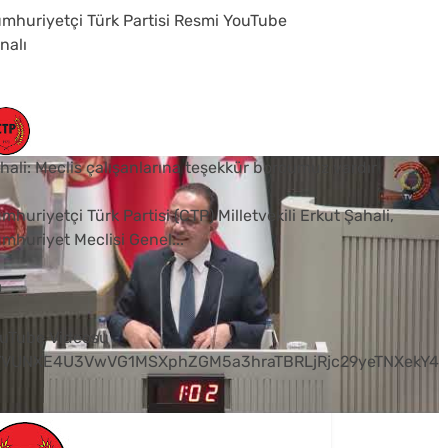
mhuriyetçi Türk Partisi Resmi YouTube
nalı
hali: Meclis çalışanlarına teşekkür borcumuz vardır
mhuriyetçi Türk Partisi (CTP) Milletvekili Erkut Şahali,
mhuriyet Meclisi Genel
...
0
uTube Videosu
VVUNXE4U3VwVG1MSXphZGM5a3hraTBRLjRjc29yeTNXekY4