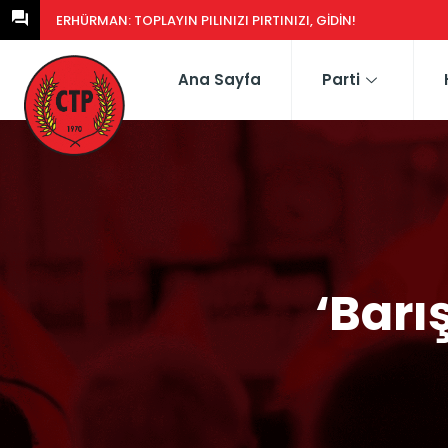
ERHÜRMAN: GÜNEY’DEKI YASA EŞDEĞERCIDEN MÜTEAHHIDE HERK
Ana Sayfa
Parti
‘Barı