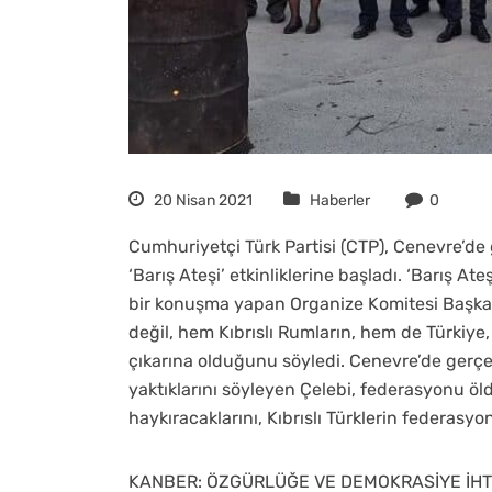
20 Nisan 2021
Haberler
0
Cumhuriyetçi Türk Partisi (CTP), Cenevre’de 
‘Barış Ateşi’ etkinliklerine başladı. ‘Barış Ate
bir konuşma yapan Organize Komitesi Başkan
değil, hem Kıbrıslı Rumların, hem de Türkiye,
çıkarına olduğunu söyledi. Cenevre’de gerçe
yaktıklarını söyleyen Çelebi, federasyonu ö
haykıracaklarını, Kıbrıslı Türklerin federasyo
KANBER: ÖZGÜRLÜĞE VE DEMOKRASİYE İHT