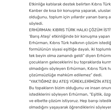
Etkinliğe katılarak destek belirten Kıbrıs T
Kanber de kısa bir konuşma yaparak, uluslar
olduğunu, toplum için yıllardır yanan barış
söyledi.
ERHÜRMAN: KIBRIS TÜRK HALKI ÇÖZÜM İST
‘Barış Ateşi’ etkinliğinde bir konuşma yapan
Erhürman, Kıbrıs Türk halkının çözüm istedi
formülünün siyasi eşitliğe dayalı, iki topluml
tek beyin olma zamandı geldi” diyen Erhürma
çocukların geleceklerini bu topraklarda kur
olmadığını söyleyen Erhürman, Kıbrıs Türk ha
çözümsüzlüğe mahkûm edilemez” dedi.
“YAKTIĞIMIZ BU ATEŞ YÜREKLERİMİZİN ATE
Bu topakların bizim olduğunu ve insan onuru
istediklerini söyleyen Erhürman, “Eşitlik, ö
ve elbette çözüm istiyoruz. Hep barışı isted
olmadığını yaşayarak öğrendiklerini söyley