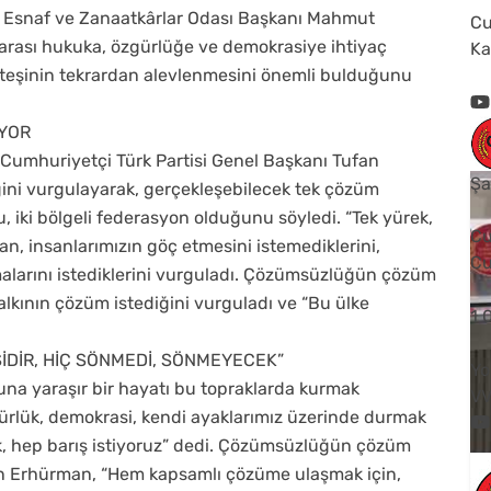
ürk Esnaf ve Zanaatkârlar Odası Başkanı Mahmut
Cu
arası hukuka, özgürlüğe ve demokrasiye ihtiyaç
Ka
 ateşinin tekrardan alevlenmesini önemli bulduğunu
İYOR
 Cumhuriyetçi Türk Partisi Genel Başkanı Tufan
Şa
ğini vurgulayarak, gerçekleşebilecek tek çözüm
u, iki bölgeli federasyon olduğunu söyledi. “Tek yürek,
Cu
n, insanlarımızın göç etmesini istemediklerini,
Cu
malarını istediklerini vurguladı. Çözümsüzlüğün çözüm
lkının çözüm istediğini vurguladı ve “Bu ülke
1
ŞİDİR, HİÇ SÖNMEDİ, SÖNMEYECEK”
Yo
na yaraşır bir hayatı bu topraklarda kurmak
V
zgürlük, demokrasi, kendi ayaklarımız üzerinde durmak
ik, hep barış istiyoruz” dedi. Çözümsüzlüğün çözüm
en Erhürman, “Hem kapsamlı çözüme ulaşmak için,