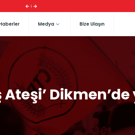
ESI ...
CTP HEYETI, TRAFIK EĞITIM PARKI’NI YERINDE INCELE
Haberler
Medya
Bize Ulaşın
ş Ateşi’ Dikmen’de