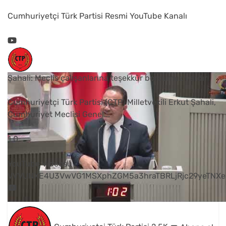
Cumhuriyetçi Türk Partisi Resmi YouTube Kanalı
Şahali: Meclis çalışanlarına teşekkür borcumuz vardır
Cumhuriyetçi Türk Partisi (CTP) Milletvekili Erkut Şahali,
Cumhuriyet Meclisi Genel
...
1
0
YouTube Videosu
VVVUNXE4U3VwVG1MSXphZGM5a3hraTBRLjRjc29yeTNXe