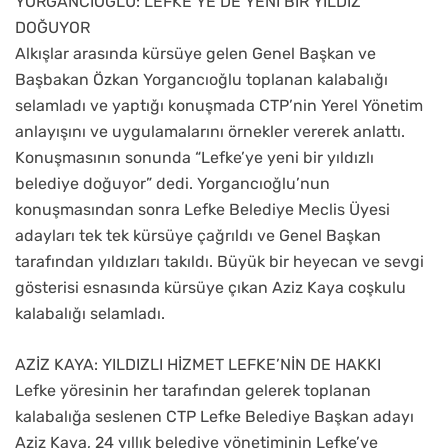
YORGANCIOĞLU: LEFKE’YE DE YENİ BİR YILDIZ
DOĞUYOR
Alkışlar arasında kürsüye gelen Genel Başkan ve
Başbakan Özkan Yorgancıoğlu toplanan kalabalığı
selamladı ve yaptığı konuşmada CTP’nin Yerel Yönetim
anlayışını ve uygulamalarını örnekler vererek anlattı.
Konuşmasının sonunda “Lefke’ye yeni bir yıldızlı
belediye doğuyor” dedi. Yorgancıoğlu’nun
konuşmasından sonra Lefke Belediye Meclis Üyesi
adayları tek tek kürsüye çağrıldı ve Genel Başkan
tarafından yıldızları takıldı. Büyük bir heyecan ve sevgi
gösterisi esnasında kürsüye çıkan Aziz Kaya coşkulu
kalabalığı selamladı.
AZİZ KAYA: YILDIZLI HİZMET LEFKE’NİN DE HAKKI
Lefke yöresinin her tarafından gelerek toplanan
kalabalığa seslenen CTP Lefke Belediye Başkan adayı
Aziz Kaya, 24 yıllık belediye yönetiminin Lefke’ye