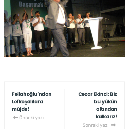
Fellahoğlu’ndan
Cezar Ekinci: Biz
Lefkoşalılara
bu yükün
müjde!
altından
kalkarız!
Önceki yazı
Sonraki yazı