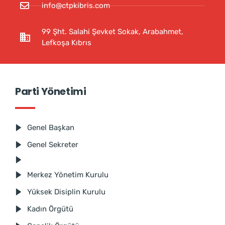
info@ctpkibris.com
99 Şht. Salahi Şevket Sokak, Arabahmet,
Lefkoşa Kıbrıs
Parti Yönetimi
Genel Başkan
Genel Sekreter
Merkez Yönetim Kurulu
Yüksek Disiplin Kurulu
Kadın Örgütü