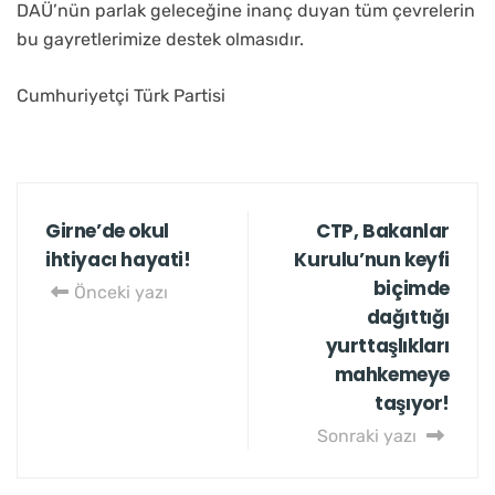
DAÜ’nün parlak geleceğine inanç duyan tüm çevrelerin
bu gayretlerimize destek olmasıdır.
Cumhuriyetçi Türk Partisi
Girne’de okul
CTP, Bakanlar
ihtiyacı hayati!
Kurulu’nun keyfi
biçimde
Önceki yazı
dağıttığı
yurttaşlıkları
mahkemeye
taşıyor!
Sonraki yazı