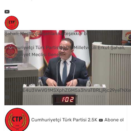
Şahali: Meclis çalışanlarına teşekkür borcumuz vardır
Cumhuriyetçi Türk Partisi (CTP) Milletvekili Erkut Şahali,
Cumhuriyet Meclisi Genel
...
1
0
YouTube Videosu
VVVUNXE4U3VwVG1MSXphZGM5a3hraTBRLjRjc29yeTNXe
Cumhuriyetçi Türk Partisi
2.5K
Abone ol