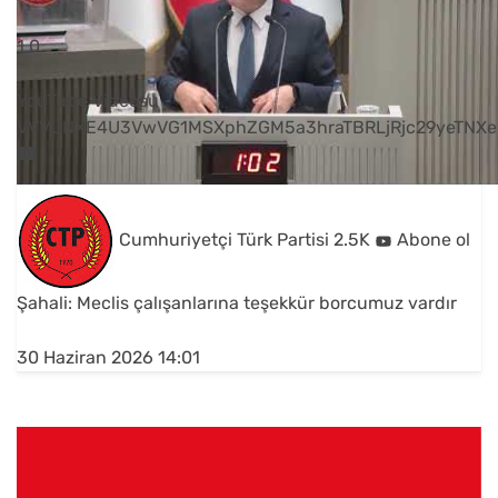
1
0
YouTube Videosu
VVVUNXE4U3VwVG1MSXphZGM5a3hraTBRLjRjc29yeTNXe
Cumhuriyetçi Türk Partisi
2.5K
Abone ol
Şahali: Meclis çalışanlarına teşekkür borcumuz vardır
30 Haziran 2026 14:01