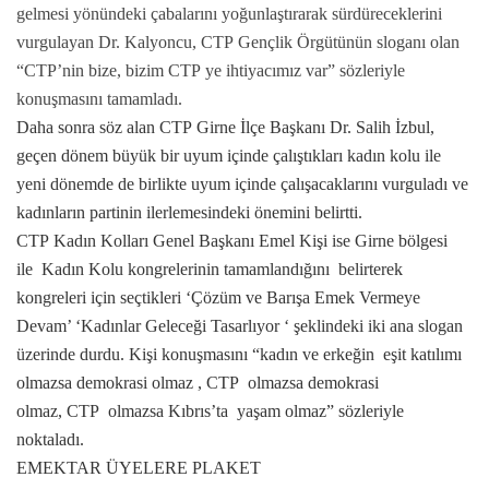
gelmesi yönündeki çabalarını yoğunlaştırarak sürdüreceklerini
vurgulayan Dr. Kalyoncu,
CTP
Gençlik Örgütünün sloganı olan
“
CTP
’nin bize, bizim
CTP
ye ihtiyacımız var” sözleriyle
konuşmasını tamamladı.
Daha sonra söz alan
CTP
Girne
İlçe Başkanı Dr. Salih İzbul,
geçen dönem büyük bir uyum içinde çalıştıkları kadın kolu ile
yeni dönemde de birlikte uyum içinde çalışacaklarını vurguladı ve
kadınların partinin ilerlemesindeki önemini belirtti.
CTP
Kadın Kolları Genel Başkanı Emel Kişi ise Girne bölgesi
ile
Kadın Kolu kongrelerinin tamamlandığını
belirterek
kongreleri için seçtikleri ‘Çözüm ve Barışa Emek Vermeye
Devam’ ‘Kadınlar Geleceği Tasarlıyor ‘ şeklindeki iki ana slogan
üzerinde durdu. Kişi konuşmasını “kadın ve erkeğin
eşit katılımı
olmazsa demokrasi olmaz ,
CTP
olmazsa demokrasi
olmaz,
CTP
olmazsa Kıbrıs’ta
yaşam olmaz” sözleriyle
noktaladı.
EMEKTAR ÜYELERE PLAKET