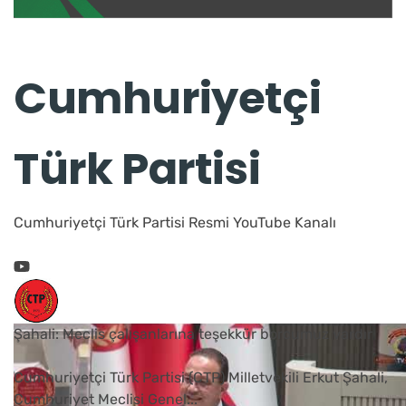
Cumhuriyetçi
Türk Partisi
Cumhuriyetçi Türk Partisi Resmi YouTube Kanalı
Şahali: Meclis çalışanlarına teşekkür borcumuz vardır
Cumhuriyetçi Türk Partisi (CTP) Milletvekili Erkut Şahali,
Cumhuriyet Meclisi Genel
...