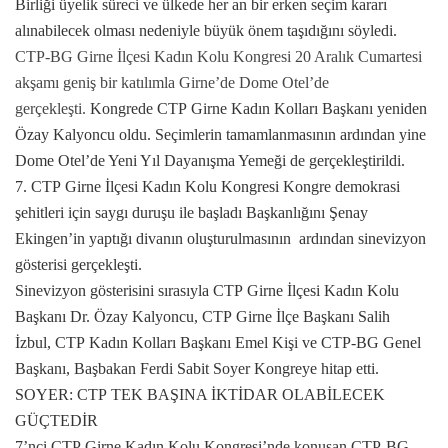
Birliği üyelik süreci ve ülkede her an bir erken seçim kararı
alınabilecek olması nedeniyle büyük önem taşıdığını söyledi.
CTP
-BG Girne İlçesi Kadın Kolu Kongresi 20 Aralık Cumartesi
akşamı geniş bir katılımla Girne’de Dome Otel’de
gerçekleşti.
Kongrede
CTP
Girne
Kadın Kolları Başkanı yeniden
Özay Kalyoncu oldu. Seçimlerin tamamlanmasının ardından yine
Dome Otel’de Yeni Yıl Dayanışma Yemeği de gerçekleştirildi.
7.
CTP
Girne
İlçesi Kadın Kolu Kongresi Kongre demokrasi
şehitleri için saygı duruşu ile başladı Başkanlığını Şenay
Ekingen’in yaptığı divanın oluşturulmasının
ardından sinevizyon
gösterisi gerçekleşti.
Sinevizyon gösterisini sırasıyla
CTP
Girne
İlçesi Kadın Kolu
Başkanı Dr. Özay Kalyoncu,
CTP
Girne
İlçe Başkanı Salih
İzbul,
CTP
Kadın Kolları Başkanı Emel Kişi ve
CTP
-BG Genel
Başkanı, Başbakan
Ferdi Sabit
Soyer Kongreye hitap etti.
SOYER:
CTP
TEK BAŞINA İKTİDAR OLABİLECEK
GÜÇTEDİR
7’nci
CTP
Girne
Kadın Kolu Kongresi’nde konuşan
CTP
-BG