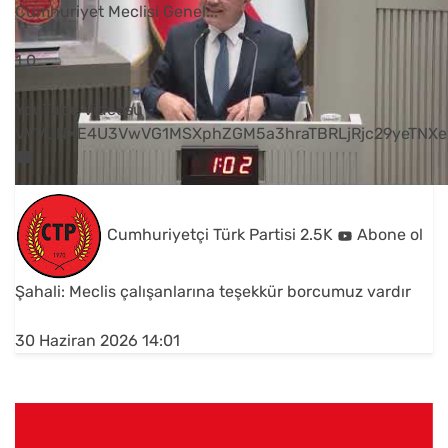
Cumhuriyet Meclisi Genel
...
1
0
YouTube Videosu
VVVUNXE4U3VwVG1MSXphZGM5a3hraTBRLjRjc29yeTNXe
Cumhuriyetçi Türk Partisi
2.5K
Abone ol
Şahali: Meclis çalışanlarına teşekkür borcumuz vardır
30 Haziran 2026 14:01