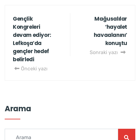
Gençlik
Mağusalılar
Kongreleri
‘hayalet
devam ediyor:
havaalanını’
Lefkoşa’da
konuştu
gençler hedef
Sonraki yazı
belirledi
Önceki yazı
Arama