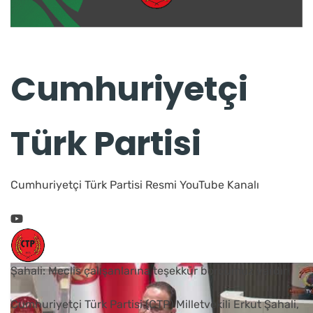
Cumhuriyetçi
Türk Partisi
Cumhuriyetçi Türk Partisi Resmi YouTube Kanalı
Şahali: Meclis çalışanlarına teşekkür borcumuz vardır
Cumhuriyetçi Türk Partisi (CTP) Milletvekili Erkut Şahali,