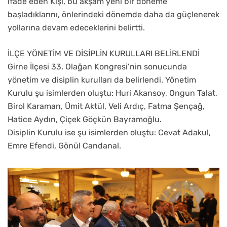
ifade eden Kişi, bu akşam yeni bir döneme
başladıklarını, önlerindeki dönemde daha da güçlenerek
yollarına devam edeceklerini belirtti.
İLÇE YÖNETİM VE DİSİPLİN KURULLARI BELİRLENDİ
Girne İlçesi 33. Olağan Kongresi’nin sonucunda
yönetim ve disiplin kurulları da belirlendi. Yönetim
Kurulu şu isimlerden oluştu: Huri Akansoy, Ongun Talat,
Birol Karaman, Ümit Aktül, Veli Ardıç, Fatma Şençağ,
Hatice Aydın, Çiçek Göçkün Bayramoğlu.
Disiplin Kurulu ise şu isimlerden oluştu: Cevat Adakul,
Emre Efendi, Gönül Candanal.