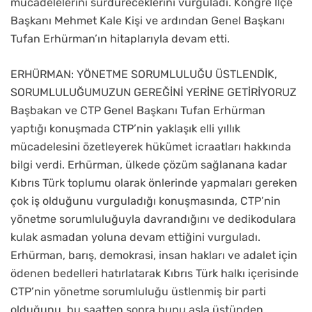
mücadelelerini sürdüreceklerini vurguladı. Kongre İlçe
Başkanı Mehmet Kale Kişi ve ardından Genel Başkanı
Tufan Erhürman’ın hitaplarıyla devam etti.
ERHÜRMAN: YÖNETME SORUMLULUĞU ÜSTLENDİK,
SORUMLULUĞUMUZUN GEREĞİNİ YERİNE GETİRİYORUZ
Başbakan ve CTP Genel Başkanı Tufan Erhürman
yaptığı konuşmada CTP’nin yaklaşık elli yıllık
mücadelesini özetleyerek hükümet icraatları hakkında
bilgi verdi. Erhürman, ülkede çözüm sağlanana kadar
Kıbrıs Türk toplumu olarak önlerinde yapmaları gereken
çok iş olduğunu vurguladığı konuşmasında, CTP’nin
yönetme sorumluluğuyla davrandığını ve dedikodulara
kulak asmadan yoluna devam ettiğini vurguladı.
Erhürman, barış, demokrasi, insan hakları ve adalet için
ödenen bedelleri hatırlatarak Kıbrıs Türk halkı içerisinde
CTP’nin yönetme sorumluluğu üstlenmiş bir parti
olduğunu, bu saatten sonra bunu asla üstünden