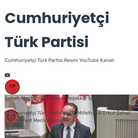
Cumhuriyetçi
Türk Partisi
Cumhuriyetçi Türk Partisi Resmi YouTube Kanalı
Şahali: Meclis çalışanlarına teşekkür borcumuz vardır
Cumhuriyetçi Türk Partisi (CTP) Milletvekili Erkut Şahali,
Cumhuriyet Meclisi Genel
...
1
0