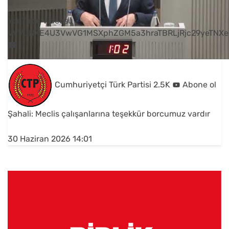
YouTube Videosu
VVVUNXE4U3VwVG1MSXphZGM5a3hraTBRLjRjc29yeTNXe
Cumhuriyetçi Türk Partisi
2.5K
Abone ol
Şahali: Meclis çalışanlarına teşekkür borcumuz vardır
30 Haziran 2026 14:01