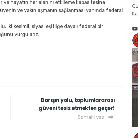
ur ve hayatın her alanını etkileme kapasitesine
Cu
sı güvenin ve yakınlaşmanın sağlanması yanında federal
Ka
u, iki kesimli, siyasi eşitliğe dayalı federal bir
uğunu vurgularız.
Şa
Cu
Cu
1
Barışın yolu, toplumlararası
Yo
güveni tesis etmekten geçer!
V
Sonraki yazı