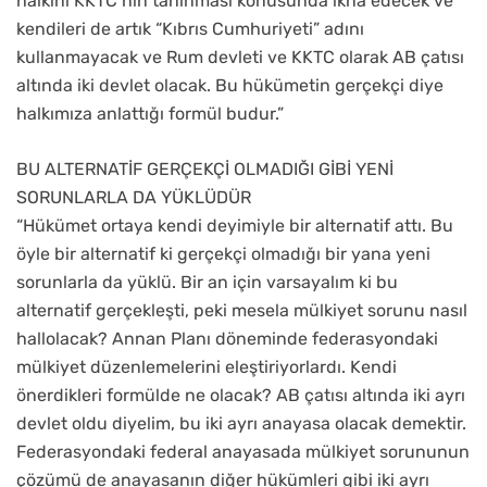
halkını KKTC’nin tanınması konusunda ikna edecek ve
kendileri de artık “Kıbrıs Cumhuriyeti” adını
kullanmayacak ve Rum devleti ve KKTC olarak AB çatısı
altında iki devlet olacak. Bu hükümetin gerçekçi diye
halkımıza anlattığı formül budur.”
BU ALTERNATİF GERÇEKÇİ OLMADIĞI GİBİ YENİ
SORUNLARLA DA YÜKLÜDÜR
“Hükümet ortaya kendi deyimiyle bir alternatif attı. Bu
öyle bir alternatif ki gerçekçi olmadığı bir yana yeni
sorunlarla da yüklü. Bir an için varsayalım ki bu
alternatif gerçekleşti, peki mesela mülkiyet sorunu nasıl
hallolacak? Annan Planı döneminde federasyondaki
mülkiyet düzenlemelerini eleştiriyorlardı. Kendi
önerdikleri formülde ne olacak? AB çatısı altında iki ayrı
devlet oldu diyelim, bu iki ayrı anayasa olacak demektir.
Federasyondaki federal anayasada mülkiyet sorununun
çözümü de anayasanın diğer hükümleri gibi iki ayrı