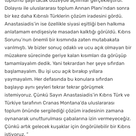
toplumu şaşırtacak düzeyde açılımlar gerçekleştirdi.
Dolayısı ile uluslararası toplum Annan Planı’ndan sonra
bir kez daha Kıbrıslı Türklerin çözüm iradesini gördü.
Anastasiadis’in ise özellikle siyasi eşitliği ben halkıma
anlatamam endişesiyle masadan kalktığı görüldü. Kıbrıs
Sorunu’nun önemli bir kısmında zaten mutabakata
varılmıştı. Ve bizler sonuç odaklı ve ucu açık olmayan bir
müzakere sürecinde geriye kalan kısımları da görüşüp
tamamlayalım dedik. Yani tekrardan her şeye sıfırdan
başlamayalım. Bu işi ucu açık bırakıp yıllara
yaymayalım. Her defasında bu konulara sıfırdan
başlayıp aynı şeyleri tekrar tekrar görüşmek
istemiyoruz. Çünkü Sayın Anastasiadis’in Kıbrıs Türk ve
Türkiye tarafının Cranas Montana’da uluslararası
toplum önünde sergilediği çözüm iradesinin zamana
oynanarak unutturulması çabalarına izin vermeyeceğiz.
Çünkü artık gelecek kuşaklar için öngörülebilir bir Kıbrıs
istiyoruz. ”