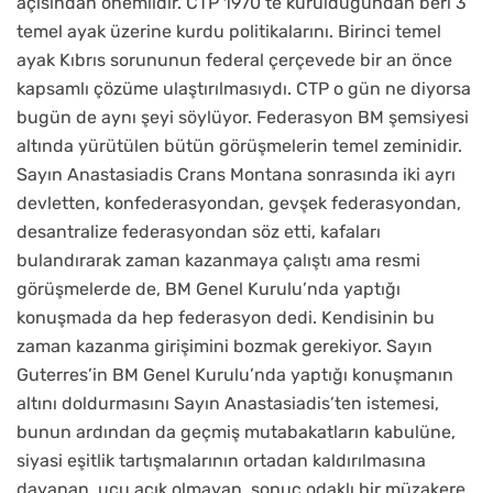
açısından önemlidir. CTP 1970’te kurulduğundan beri 3
temel ayak üzerine kurdu politikalarını. Birinci temel
ayak Kıbrıs sorununun federal çerçevede bir an önce
kapsamlı çözüme ulaştırılmasıydı. CTP o gün ne diyorsa
bugün de aynı şeyi söylüyor. Federasyon BM şemsiyesi
altında yürütülen bütün görüşmelerin temel zeminidir.
Sayın Anastasiadis Crans Montana sonrasında iki ayrı
devletten, konfederasyondan, gevşek federasyondan,
desantralize federasyondan söz etti, kafaları
bulandırarak zaman kazanmaya çalıştı ama resmi
görüşmelerde de, BM Genel Kurulu’nda yaptığı
konuşmada da hep federasyon dedi. Kendisinin bu
zaman kazanma girişimini bozmak gerekiyor. Sayın
Guterres’in BM Genel Kurulu’nda yaptığı konuşmanın
altını doldurmasını Sayın Anastasiadis’ten istemesi,
bunun ardından da geçmiş mutabakatların kabulüne,
siyasi eşitlik tartışmalarının ortadan kaldırılmasına
dayanan, ucu açık olmayan, sonuç odaklı bir müzakere