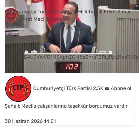
Cumhuriyetçi Türk Partisi (CTP) Milletvekili Erkut Şahali,
Cumhuriyet Meclisi Genel
...
1
0
YouTube Videosu
VVVUNXE4U3VwVG1MSXphZGM5a3hraTBRLjRjc29yeTNXe
Cumhuriyetçi Türk Partisi
2.5K
Abone ol
Şahali: Meclis çalışanlarına teşekkür borcumuz vardır
30 Haziran 2026 14:01