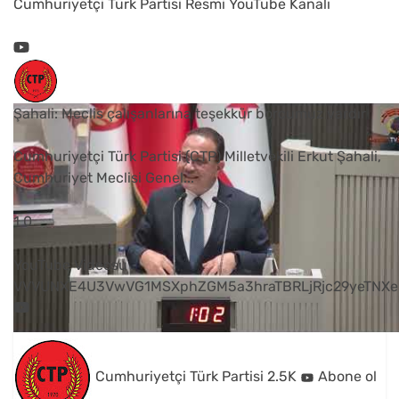
Cumhuriyetçi Türk Partisi Resmi YouTube Kanalı
Şahali: Meclis çalışanlarına teşekkür borcumuz vardır
Cumhuriyetçi Türk Partisi (CTP) Milletvekili Erkut Şahali,
Cumhuriyet Meclisi Genel
...
1
0
YouTube Videosu
VVVUNXE4U3VwVG1MSXphZGM5a3hraTBRLjRjc29yeTNXe
Cumhuriyetçi Türk Partisi
2.5K
Abone ol