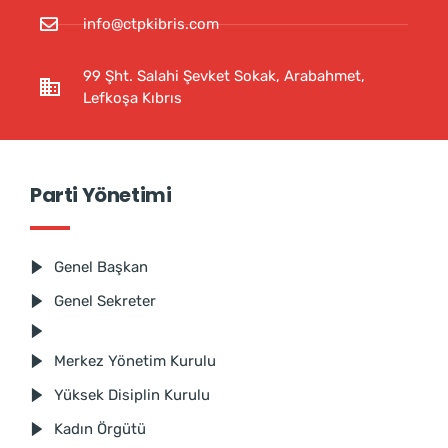
info@ctpkibris.com
99 Şht. Salahi Şevket Sokak, Arabahmet,
Lefkoşa Kıbrıs
Parti Yönetimi
Genel Başkan
Genel Sekreter
Merkez Yönetim Kurulu
Yüksek Disiplin Kurulu
Kadın Örgütü