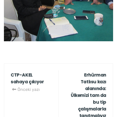
CTP-AKEL
Erhürman
sahaya çıkıyor
Tatlısu kazı
alanında:
Önceki yazı
Ülkemizi tam da
bu tip
çalışmalarla
tanıtmalıyız