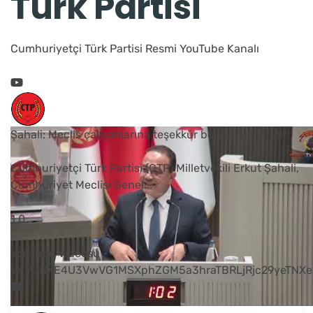
Türk Partisi
Cumhuriyetçi Türk Partisi Resmi YouTube Kanalı
Şahali: Meclis çalışanlarına teşekkür borcumuz vardır
Cumhuriyetçi Türk Partisi (CTP) Milletvekili Erkut Şahali,
Cumhuriyet Meclisi Genel
...
1
0
YouTube Videosu
VVVUNXE4U3VwVG1MSXphZGM5a3hraTBRLjRjc29yeTNXe