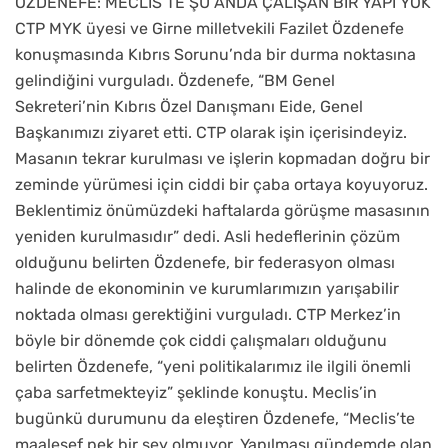
ÖZDENEFE: MECLİS’TE ŞU ANDA ÇALIŞAN BİR YAPI YOK
CTP MYK üyesi ve Girne milletvekili Fazilet Özdenefe
konuşmasında Kıbrıs Sorunu’nda bir durma noktasına
gelindiğini vurguladı. Özdenefe, “BM Genel
Sekreteri’nin Kıbrıs Özel Danışmanı Eide, Genel
Başkanımızı ziyaret etti. CTP olarak işin içerisindeyiz.
Masanın tekrar kurulması ve işlerin kopmadan doğru bir
zeminde yürümesi için ciddi bir çaba ortaya koyuyoruz.
Beklentimiz önümüzdeki haftalarda görüşme masasının
yeniden kurulmasıdır” dedi. Asli hedeflerinin çözüm
olduğunu belirten Özdenefe, bir federasyon olması
halinde de ekonominin ve kurumlarımızın yarışabilir
noktada olması gerektiğini vurguladı. CTP Merkez’in
böyle bir dönemde çok ciddi çalışmaları olduğunu
belirten Özdenefe, “yeni politikalarımız ile ilgili önemli
çaba sarfetmekteyiz” şeklinde konuştu. Meclis’in
bugünkü durumunu da eleştiren Özdenefe, “Meclis’te
maalesef pek bir şey olmuyor. Yapılması gündemde olan