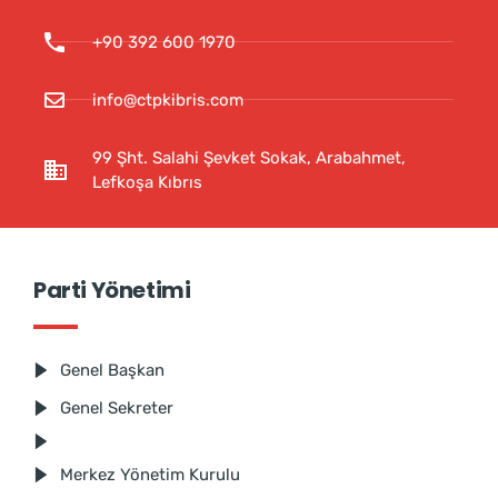
+90 392 600 1970
info@ctpkibris.com
99 Şht. Salahi Şevket Sokak, Arabahmet,
Lefkoşa Kıbrıs
Parti Yönetimi
Genel Başkan
Genel Sekreter
Merkez Yönetim Kurulu