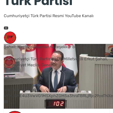
Türk Partisi
Cumhuriyetçi Türk Partisi Resmi YouTube Kanalı
Şahali: Meclis çalışanlarına teşekkür borcumuz vardır
Cumhuriyetçi Türk Partisi (CTP) Milletvekili Erkut Şahali,
Cumhuriyet Meclisi Genel
...
1
0
YouTube Videosu
VVVUNXE4U3VwVG1MSXphZGM5a3hraTBRLjRjc29yeTNXe