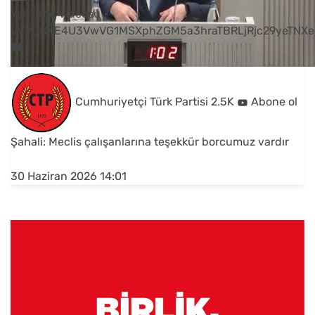
YouTube Videosu
VVVUNXE4U3VwVG1MSXphZGM5a3hraTBRLjRjc29yeTNXe
Cumhuriyetçi Türk Partisi
2.5K
Abone ol
Şahali: Meclis çalışanlarına teşekkür borcumuz vardır
30 Haziran 2026 14:01