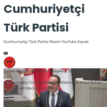
Cumhuriyetçi
Türk Partisi
Cumhuriyetçi Türk Partisi Resmi YouTube Kanalı
Şahali: Meclis çalışanlarına teşekkür borcumuz vardır
Cumhuriyetçi Türk Partisi (CTP) Milletvekili Erkut Şahali,
Cumhuriyet Meclisi Genel
...
1
0