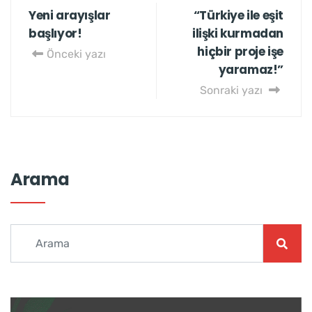
Yeni arayışlar
“Türkiye ile eşit
başlıyor!
ilişki kurmadan
hiçbir proje işe
Önceki yazı
yaramaz!”
Sonraki yazı
Arama