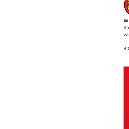
Şa
va
30