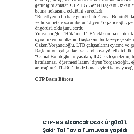
getirdiğini anlatan CTP-BG Genel Başkanı Özkan Yo
batma noktasına geldiğini vurguladı.
“Belediyenin bu hale gelmesinde Cemal Bulutoğlula
ve hükümet de sorumludur” diyen Yorgancıoğlu, gel
öngörüsü olduğunu sordu.
Yorgancıoğlu, “Hükümet LTB’deki soruna el atmak z
oynanırken bu ülkenin Başbakanı bir köşeye çekilere
Özkan Yorgancıoğlu, LTB çalışanlarını eyleme ve gre
Başkanı’nın çalışanlara ve sendikaya yönelik tehditle
“Cemal Bulutoğluları yasaları, ILO sözleşmelerini, 
hatırlatması, öğretmesi lazım” diyen Yorgancıoğlu
artacağını CTP-BG’nin de buna seyirci kalmayacağın
CTP Basın Bürosu
CTP-BG Alsancak Ocak Örgütü 1.
Şakir Taf Tavla Turnuvası yapıldı