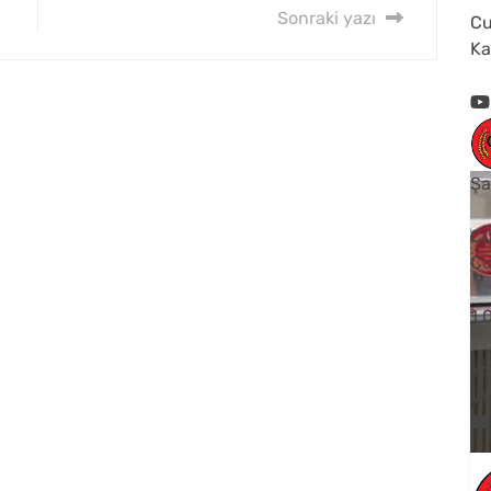
Sonraki yazı
Cu
Ka
Şa
Cu
Cu
1
Yo
V