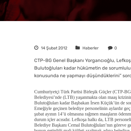
14 Şubat 2012
Haberler
0
CTP-BG Genel Başkanı Yorgancıoğlu, Lefkoşa
Bulutoğluları kadar hükümetin de sorumlulu
konusunda ne yapmayı düşündüklerini” sor
Cumhuriyetçi Türk Partisi Birleşik Güçler (CTP-B
Belediyesi’nde (LTB) yaşanmakta olan maaş krizini
Bulutoğluları kadar Başbakan İrsen Küçük’ün de sor
Emeğiyle geçinen belediye personelinin aylardır geç 
şubat ayının 14’ü olmasına rağmen maaşların ödenme
durum içler acısıdır. Lefkoşa halkı da, LTB personel
Belediye Başkanı Cemal Bulutoğluları’nın göreve gel
bunun getirdiği mali külfeti azaltmak adına belediye v