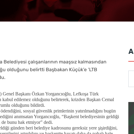
A
 Belediyesi çalışanlarının maaşsız kalmasından
ğu olduğunu belirtti Başbakan Küçük’e ‘LTB
du.
G) Genel Başkanı Özkan Yorgancıoğlu, Lefkoşa Türk
n kabul edilemez olduğunu belirterek, krizden Başkan Cemal
umlu olduğunu bildirdi.
ödendiğini, sosyal güvenlik primlerinin yatırılmadığını bugün
diğini anımsatan Yorgancıoğlu, “Başkent belediyesinin geldiği
i de bunu hak etmiyor” dedi.
diği günden beri belediye kadrosunu gereksiz yere şişirdiğini,
ergilerini artırdığını ve başkentte hayatı daha da pahalı hale