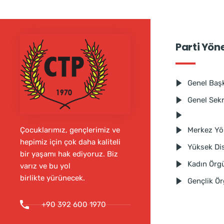
Parti Yön
Genel Baş
Genel Sek
Merkez Yö
Çocuklarımız, gençlerimiz ve
hepimiz için çok daha kaliteli
Yüksek Dis
bir yaşamı hak ediyoruz. Biz
Kadın Örg
varız ve bu yol
birlikte yürünecek.
Gençlik Ö
+90 392 600 1970