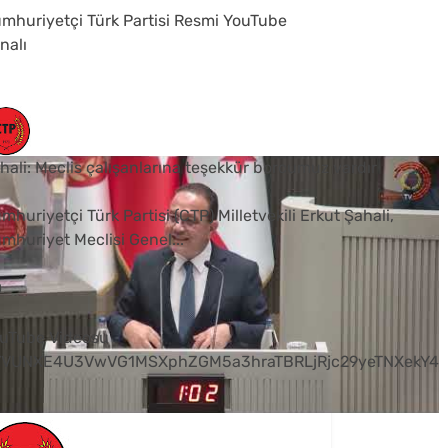
mhuriyetçi Türk Partisi Resmi YouTube
nalı
hali: Meclis çalışanlarına teşekkür borcumuz vardır
mhuriyetçi Türk Partisi (CTP) Milletvekili Erkut Şahali,
mhuriyet Meclisi Genel
...
0
uTube Videosu
VVUNXE4U3VwVG1MSXphZGM5a3hraTBRLjRjc29yeTNXekY4