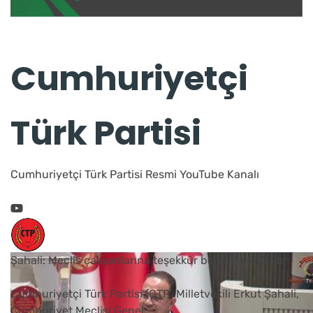
Cumhuriyetçi
Türk Partisi
Cumhuriyetçi Türk Partisi Resmi YouTube Kanalı
Şahali: Meclis çalışanlarına teşekkür borcumuz vardır
Cumhuriyetçi Türk Partisi (CTP) Milletvekili Erkut Şahali,
Cumhuriyet Meclisi Genel
...