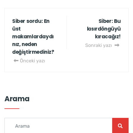
Siber sordu: En
Siber: Bu
üst
kısırdöngüyü
makamlardaydı
kıracağız!
nız, neden
Sonraki yazı
değiştirmediniz?
Önceki yazı
Arama