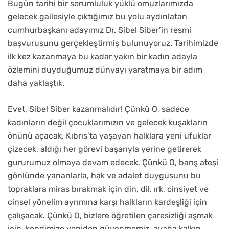
Bugün tarihi bir sorumluluk yüklü omuzlarımızda
gelecek gailesiyle çıktığımız bu yolu aydınlatan
cumhurbaşkanı adayımız Dr. Sibel Siber’in resmi
başvurusunu gerçekleştirmiş bulunuyoruz. Tarihimizde
ilk kez kazanmaya bu kadar yakın bir kadın adayla
özlemini duyduğumuz dünyayı yaratmaya bir adım
daha yaklaştık.
Evet, Sibel Siber kazanmalıdır! Çünkü O, sadece
kadınların değil çocuklarımızın ve gelecek kuşakların
önünü açacak, Kıbrıs’ta yaşayan halklara yeni ufuklar
çizecek, aldığı her görevi başarıyla yerine getirerek
gururumuz olmaya devam edecek. Çünkü O, barış ateşi
gönlünde yananlarla, hak ve adalet duygusunu bu
topraklara miras bırakmak için din, dil, ırk, cinsiyet ve
cinsel yönelim ayrımına karşı halkların kardeşliği için
çalışacak. Çünkü O, bizlere öğretilen çaresizliği aşmak
için, kendimize yeniden güvenmemiz, ayağa kalkıp