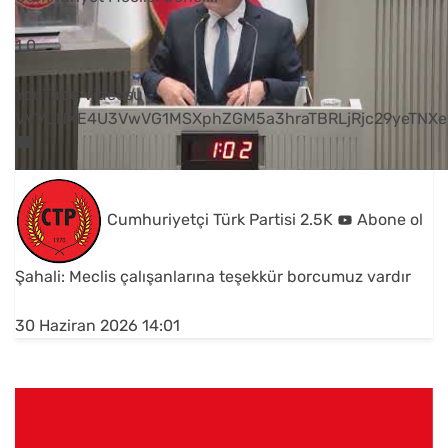
1
0
YouTube Videosu
VVVUNXE4U3VwVG1MSXphZGM5a3hraTBRLjRjc29yeTNXe
Cumhuriyetçi Türk Partisi
2.5K
Abone ol
Şahali: Meclis çalışanlarına teşekkür borcumuz vardır
30 Haziran 2026 14:01