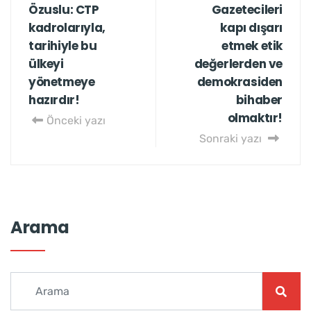
Özuslu: CTP
Gazetecileri
kadrolarıyla,
kapı dışarı
tarihiyle bu
etmek etik
ülkeyi
değerlerden ve
yönetmeye
demokrasiden
hazırdır!
bihaber
olmaktır!
Önceki yazı
Sonraki yazı
Arama