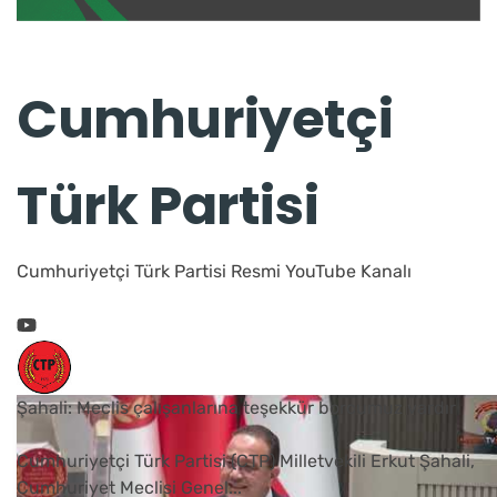
Cumhuriyetçi
Türk Partisi
Cumhuriyetçi Türk Partisi Resmi YouTube Kanalı
Şahali: Meclis çalışanlarına teşekkür borcumuz vardır
Cumhuriyetçi Türk Partisi (CTP) Milletvekili Erkut Şahali,
Cumhuriyet Meclisi Genel
...