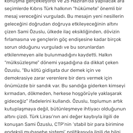
konuşma gerçekleştirdi ve 25 Haziran’da yapılacak ara
seçimlerde Kıbrıs Türk halkının “hükümete” önemli bir
mesaj vereceğini vurguladı. Bu mesajın yeni nesillerin
geleceğini doğrudan doğruya etkileyeceğinin altını
çizen Sami Özuslu, ülkede ilaç eksikliğinden, dövizin
fırlamasına ve gençlerin göç endişesine kadar birçok
sorun olduğunu vurguladı ve bu sorunlardan
etkilenmeyen aile bulunmadığını kaydetti. Halkın
“mülksüzleşme” dönemi yaşadığına da dikkat çeken
Özuslu, “Bu kötü gidişata dur demek için ve
demokrasiye zarar verenlere bir ders vermek için
önümüzde bir sandık var. Bu sandığa giderken kimseyi
kırmadan, dökmeden, herkese hoşgörüyle yaklaşarak
gideceğiz” ifadelerini kullandı. Özuslu, toplumun artık
kutuplaşmaya değil, bütünleşmeye ihtiyacı olduğunun
altını çizdi. Türk Lirası’nın ani değer kaybıyla ilgili de
konuşan Sami Özuslu, CTP’nin ‘stabil bir para birimine
endeksli muhasebe sistemi’ politikasıyla ilgili de bilgi