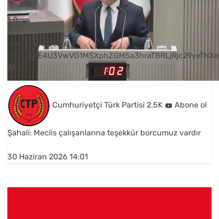
1
0
YouTube Videosu
VVVUNXE4U3VwVG1MSXphZGM5a3hraTBRLjRjc29yeTNXe
Cumhuriyetçi Türk Partisi
2.5K
Abone ol
Şahali: Meclis çalışanlarına teşekkür borcumuz vardır
30 Haziran 2026 14:01