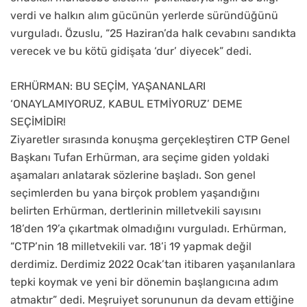
verdi ve halkın alım gücünün yerlerde süründüğünü
vurguladı. Özuslu, “25 Haziran’da halk cevabını sandıkta
verecek ve bu kötü gidişata ‘dur’ diyecek” dedi.
ERHÜRMAN: BU SEÇİM, YAŞANANLARI
‘ONAYLAMIYORUZ, KABUL ETMİYORUZ’ DEME
SEÇİMİDİR!
Ziyaretler sırasında konuşma gerçekleştiren CTP Genel
Başkanı Tufan Erhürman, ara seçime giden yoldaki
aşamaları anlatarak sözlerine başladı. Son genel
seçimlerden bu yana birçok problem yaşandığını
belirten Erhürman, dertlerinin milletvekili sayısını
18’den 19’a çıkartmak olmadığını vurguladı. Erhürman,
“CTP’nin 18 milletvekili var. 18’i 19 yapmak değil
derdimiz. Derdimiz 2022 Ocak’tan itibaren yaşanılanlara
tepki koymak ve yeni bir dönemin başlangıcına adım
atmaktır” dedi. Meşruiyet sorununun da devam ettiğine